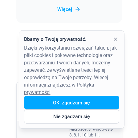
Więcej
Pokaż więcej
Dbamy o Twoją prywatność.
Dzięki wykorzystaniu rozwiązań takich, jak
pliki cookies i pokrewne technologie oraz
przetwarzaniu Twoich danych, możemy
Baza wiedzy
zapewnić, że wyświetlane treści lepiej
Blisko 2500 rozwiązanych problemów
odpowiedzą na Twoje potrzeby. Więcej
projektowych, a także związanych z
informacji znajdziesz w
Polityka
instalacją i błędami oprogramowania,
prywatności
.
Wymagania
wadliwie działającym sprzętem, itp.
Pełna
systemowe –
OK, zgadzam się
specyfikacja
Autodesk FormIt
Więcej
Nie zgadzam się
Microsoft® Windows®
8, 8.1, 10 lub 11.