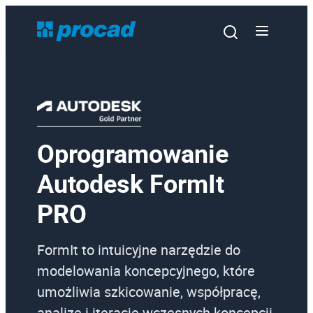
Oprogramowanie
Oprogramowanie
Autodesk FormIt
Szkolenia
PRO
Usługi
Urządzenia i serwis
FormIt to intuicyjne narzędzie do
Promocje
modelowania koncepcyjnego, które
umożliwia szkicowanie, współpracę,
Wiedza
analizę i iterację wczesnych koncepcji