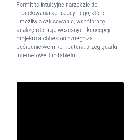
FormIt to intuicyjne narzędzie do
modelowania koncepcyjnego, które
umożliwia szkicowanie, współpracę,
analizę i iterację wczesnych koncepcji
projektu architektonicznego za
pośrednictwem komputera, przeglądarki
internetowej lub tabletu.