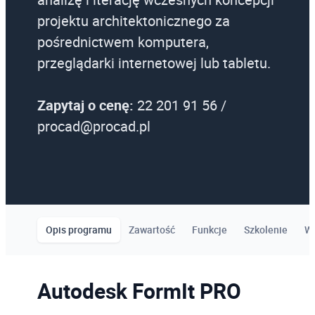
projektu architektonicznego za
pośrednictwem komputera,
przeglądarki internetowej lub tabletu.
Zapytaj o cenę:
22 201 91 56 /
procad@procad.pl
Opis programu
Zawartość
Funkcje
Szkolenie
W
Autodesk FormIt PRO