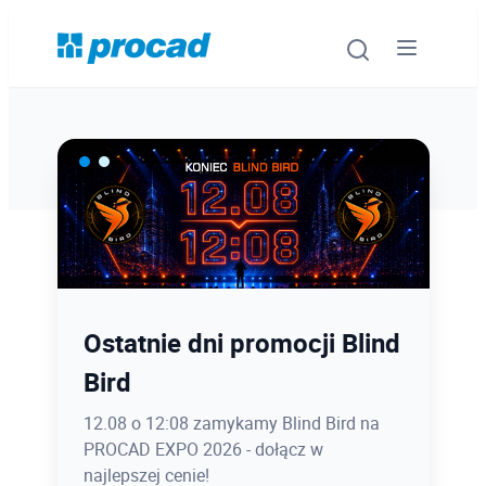
Oprogramowanie
Szkolenia
Usługi
Ostatnie dni promocji Blind
Latem kursy CAD taniej
Urządzenia i serwis
Bird
nawet 400 zł.
Promocje
12.08 o 12:08 zamykamy Blind Bird na
Zapisz się do końca sierpnia z rabatem
PROCAD EXPO 2026 - dołącz w
na szkolenia otwarte stacjonarnie lub
Wiedza
najlepszej cenie!
online!