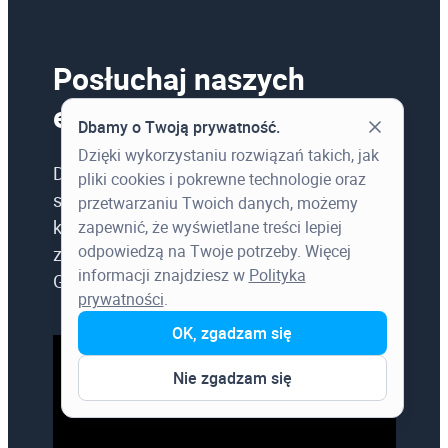
Posłuchaj naszych
ekspertów
Dbamy o Twoją prywatność.
Dzięki wykorzystaniu rozwiązań takich, jak
Dowiedz się do czego wykorzystać
pliki cookies i pokrewne technologie oraz
skanning 3D oraz jak dobrać urządzenie do
przetwarzaniu Twoich danych, możemy
konkretnego typu projektów –
zapewnić, że wyświetlane treści lepiej
odpowiedzą na Twoje potrzeby. Więcej
zaprezentujemy urządzenia firmy Leica
informacji znajdziesz w
Polityka
Geosystems: RTC360, BLK360, BLK2GO. ➡️
prywatności
.
OK, zgadzam się
Nie zgadzam się