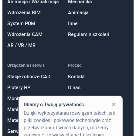
Animacja i Wizualizacja
Mechanika
Wdrożenia BIM
Animacja
System PDM
Inne
Wdrożenia CAM
Regulamin szkoleń
AR / VR / MR
Urządzenia i serwis
Procad
Stacje robocze CAD
Kontakt
Plotery HP
O nas
Monitory
Polityka prywatności
Dbamy o Twoją prywatność.
Manipulatory 3D
Promocje
Dzięki wykorzystaniu rozwiązań takich, jak
Materiały eksploatacyjne
Aktualności
pliki cookies i pokrewne technologie oraz
przetwarzaniu Twoich danych, możemy
Serwis
Wiedza
zapewnić, że wyświetlane treści lepiej