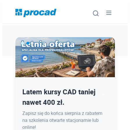
Oprogramowanie
Szkolenia
Usługi
Ostatnie dni promocji Blind
Latem kursy CAD taniej
Urządzenia i serwis
Bird
nawet 400 zł.
Promocje
12.08 o 12:08 zamykamy Blind Bird na
Zapisz się do końca sierpnia z rabatem
PROCAD EXPO 2026 - dołącz w
na szkolenia otwarte stacjonarnie lub
Wiedza
najlepszej cenie!
online!