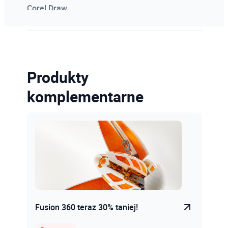
Corel Draw
Photoshop
Microsoft Power BI
Microsoft Project
Produkty
Kosztorysowanie w programie Norma
komplementarne
Microsoft Excel
Pozostałe
Szkolenia online
Szkolenia dedykowane
Fusion 360 teraz 30% taniej!
Egzaminy certyfikacyjne