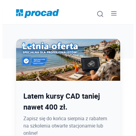
Oprogramowanie
Szkolenia
Usługi
Ostatnie dni promocji Blind
Latem kursy CAD taniej
Urządzenia i serwis
Bird
nawet 400 zł.
Promocje
12.08 o 12:08 zamykamy Blind Bird na
Zapisz się do końca sierpnia z rabatem
PROCAD EXPO 2026 - dołącz w
na szkolenia otwarte stacjonarnie lub
Wiedza
najlepszej cenie!
online!