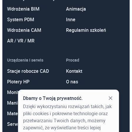
Wdrożenia BIM
Animacja
System PDM
Inne
Wdrożenia CAM
Regulamin szkoleń
AR / VR / MR
Urządzenia i serwis
Procad
Stacje robocze CAD
Kontakt
Plotery HP
O nas
Monitory
Polityka prywatności
Dbamy o Twoją prywatność.
Manipulatory 3D
Promocje
Dzięki wykorzystaniu rozwiązań takich, jak
Materiały eksploatacyjne
Aktualności
pliki cookies i pokrewne technologie oraz
przetwarzaniu Twoich danych, możemy
Serwis
Wiedza
zapewnić, że wyświetlane treści lepiej