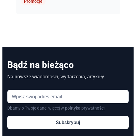
Promocje
3ds Max
AutoCAD
Autodesk Revit Architecture
Autodesk Inventor
Bądź na bieżąco
Najnowsze wiadomości, wydarzenia, artykuły
Dbamy o Twoje dane, więcej w
polityka prywatności
Subskrybuj