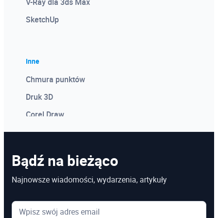
V-Ray dla 3ds Max
SketchUp
Inne
Chmura punktów
Druk 3D
Corel Draw
Photoshop
Microsoft Power BI
Bądź na bieżąco
Microsoft Project
Najnowsze wiadomości, wydarzenia, artykuły
Kosztorysowanie w programie Norma
Microsoft Excel