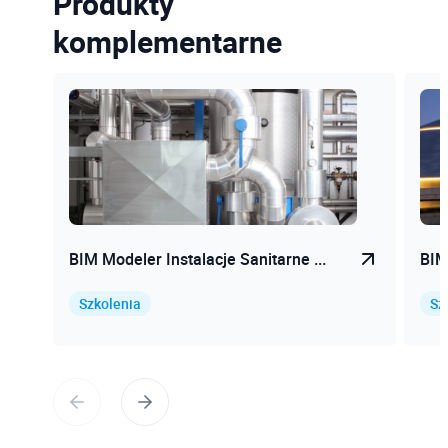
Produkty
komplementarne
BIM Modeler Instalacje Sanitarne ...
BIM
Szkolenia
Sz