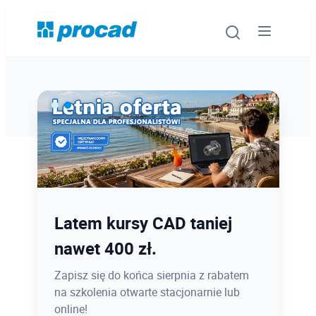
Oprogramowanie
Szkolenia
Usługi
Ostatnie dni promocji Blind
Latem kursy CAD taniej
Urządzenia i serwis
Bird
nawet 400 zł.
Promocje
12.08 o 12:08 zamykamy Blind Bird na
Zapisz się do końca sierpnia z rabatem
PROCAD EXPO 2026 - dołącz w
na szkolenia otwarte stacjonarnie lub
Wiedza
najlepszej cenie!
online!