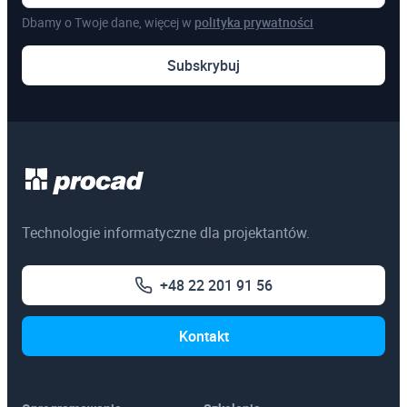
Dbamy o Twoje dane, więcej w
polityka prywatności
Pozostałe
Subskrybuj
Szkolenia online
Szkolenia dedykowane
Egzaminy certyfikacyjne
3ds Max
Technologie informatyczne dla projektantów.
AutoCAD
+48 22 201 91 56
Autodesk Revit Architecture
Autodesk Inventor
Kontakt