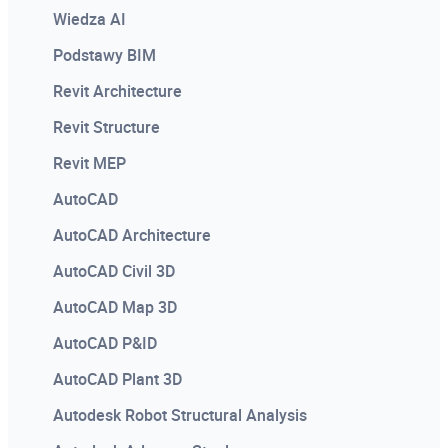
Szkolenia dedykowane
Wiedza AI
Podstawy AI w praktyce
Podstawy BIM
Programowanie w AutoCAD
Egzaminy certyfikacyjne
Revit Architecture
Recap Pro
3ds Max
Revit Structure
Revit Architecture Stopień I
AutoCAD
Revit MEP
Revit Architecture Stopień II
Autodesk Revit Architecture
AutoCAD
Revit MEP - Instalacje elektryczne
Autodesk Inventor
AutoCAD Architecture
Revit MEP - Instalacje sanitarne
AutoCAD Civil 3D
AutoCAD Map 3D
Revit Structure Stopień I
AutoCAD P&ID
Revit Structure Stopień II
AutoCAD Plant 3D
Rozszerzone projektowanie Fusion
Autodesk Robot Structural Analysis
Symulacja dynamiczna w Autodesk Inventor