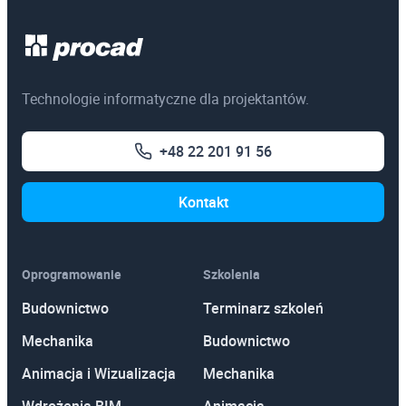
Egzaminy certyfikacyjne
3ds Max
Technologie informatyczne dla projektantów.
AutoCAD
+48 22 201 91 56
Autodesk Revit Architecture
Autodesk Inventor
Kontakt
Oprogramowanie
Szkolenia
Budownictwo
Terminarz szkoleń
Mechanika
Budownictwo
Animacja i Wizualizacja
Mechanika
Wdrożenia BIM
Animacja