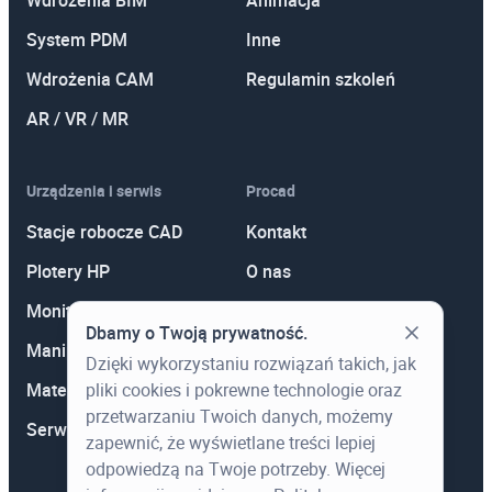
System PDM
Inne
Wdrożenia CAM
Regulamin szkoleń
AR / VR / MR
Urządzenia i serwis
Procad
Stacje robocze CAD
Kontakt
Plotery HP
O nas
Monitory
Polityka prywatności
Dbamy o Twoją prywatność.
Manipulatory 3D
Promocje
Dzięki wykorzystaniu rozwiązań takich, jak
Materiały eksploatacyjne
Aktualności
pliki cookies i pokrewne technologie oraz
przetwarzaniu Twoich danych, możemy
Serwis
Wiedza
zapewnić, że wyświetlane treści lepiej
odpowiedzą na Twoje potrzeby. Więcej