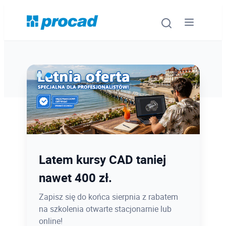
Oprogramowanie
Szkolenia
Usługi
Ostatnie dni promocji Blind
Latem kursy CAD taniej
Urządzenia i serwis
Bird
nawet 400 zł.
Promocje
12.08 o 12:08 zamykamy Blind Bird na
Zapisz się do końca sierpnia z rabatem
PROCAD EXPO 2026 - dołącz w
na szkolenia otwarte stacjonarnie lub
Wiedza
najlepszej cenie!
online!