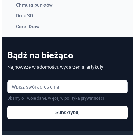
Chmura punktów
Druk 3D
Corel Draw
Photoshop
Microsoft Power BI
Bądź na bieżąco
Microsoft Project
Najnowsze wiadomości, wydarzenia, artykuły
Kosztorysowanie w programie Norma
Microsoft Excel
Dbamy o Twoje dane, więcej w
polityka prywatności
Pozostałe
Subskrybuj
Szkolenia online
Szkolenia dedykowane