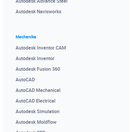
Autodesk Advance Steel
Twinmotion
Autodesk Navisworks
Tworzenie rodzin Autodesk Revit
V-ray
Mechanika
Wizualizacja architektoniczna w Twinmotion na
modelu Revit
Autodesk Inventor CAM
Autodesk Inventor
Autodesk Fusion 360
AutoCAD
AutoCAD Mechanical
AutoCAD Electrical
Autodesk Simulation
Autodesk Moldflow