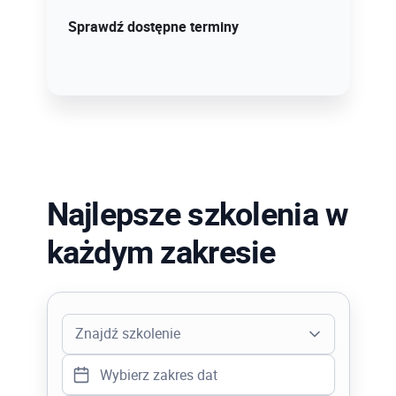
Sprawdź szczegóły!
Sprawdź dostępne terminy
Najlepsze szkolenia w
każdym zakresie
Znajdź szkolenie
Adobe PhotoShop Stopień I