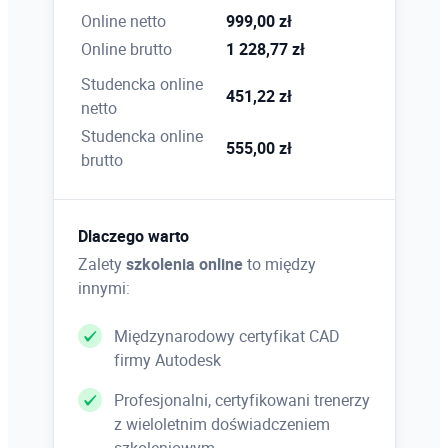
materiałowych na rysunkach
Online netto
999,00 zł
Online brutto
1 228,77 zł
Studencka online
Pliki NC
451,22 zł
netto
Generowanie plików do maszyn CNC, ustawienia
Studencka online
mające wpływ na ich tworzenie, znaczniki
555,00 zł
brutto
połączeń
Dlaczego warto
Workflow
Zalety
szkolenia online
to między
Współpraca z programami Autodesk Revit
innymi:
Structure i Autodesk Robot Structural Analysis
Professional, zasady dobrej współpracy
Międzynarodowy certyfikat CAD
firmy Autodesk
Profesjonalni, certyfikowani trenerzy
Praca w zespole
z wieloletnim doświadczeniem