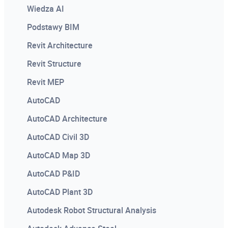
Wiedza AI
Dodawany do każdej licencji Autodesk
Podstawy BIM
Certyfikat potwierdzający legalność
oprogramowania. Dobry materiał
Revit Architecture
wizerunkowy, ofertowy, przetargowy.
Revit Structure
Revit MEP
AutoCAD
AutoCAD Architecture
AutoCAD Civil 3D
AutoCAD Map 3D
AutoCAD P&ID
AutoCAD Plant 3D
Autodesk Robot Structural Analysis