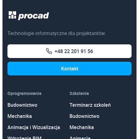
Egzaminy certyfikacyjne
3ds Max
Technologie informatyczne dla projektantów.
AutoCAD
+48 22 201 91 56
Autodesk Revit Architecture
Autodesk Inventor
Kontakt
Oprogramowanie
Szkolenia
Budownictwo
Terminarz szkoleń
Mechanika
Budownictwo
Animacja i Wizualizacja
Mechanika
Wdrożenia BIM
Animacja