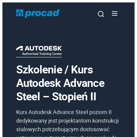
Szkolenie / Kurs
Oprogramowanie
Autodesk Advance
Szkolenia
Steel – Stopień II
Usługi
Urządzenia i serwis
Kurs Autodesk Advance Steel poziom II
Promocje
dedykowany jest projektantom konstrukcji
stalowych potrzebującym dostosować
Wiedza