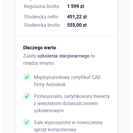
konwertowanie baz danych
Regularna brutto
1 599 zł
Studencka netto
451,22 zł
Studencka brutto
555,00 zł
Narzędzia zarządzania
Konfiguracja ustawień domyślnych programu –
dostosowanie narzędzi programu do
Dlaczego warto
konkretnych wymagań, edytor tablic, edytor
Zalety
szkolenia stacjonarnego
to
elementów złącznych, dostosowanie palet
między innymi:
narzędzi Advance Steel
Międzynarodowy certyfikat CAD
firmy Autodesk
Prototypy rysunkowe
Profesjonalni, certyfikowani trenerzy
Struktura szablonów rysunkowych, tworzenie
z wieloletnim doświadczeniem
ramki i tabelki rysunkowej, atrybuty i odsyłacze,
szkoleniowym
ustawienia rozmieszczenia detali na arkuszu
Sale wyposażone w nowoczesny
sprzęt komputerowy