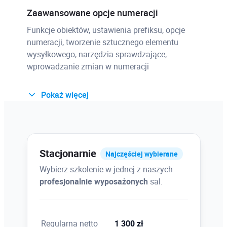
Zaawansowane opcje numeracji
Funkcje obiektów, ustawienia prefiksu, opcje
numeracji, tworzenie sztucznego elementu
wysyłkowego, narzędzia sprawdzające,
wprowadzanie zmian w numeracji
Pokaż więcej
Narzędzia wspomagające pracę
Zaawansowane zarządzanie modelem, funkcje
eksploratora projektu, wykorzystanie
przeglądarki modelu
Stacjonarnie
Najczęściej wybierane
Wybierz szkolenie w jednej z naszych
profesjonalnie wyposażonych
sal.
Bazy danych Advance Steel
Struktura baz danych, wprowadzanie zmian w
bazach, dodawanie przekrojów, materiałów,
Regularna netto
1 300 zł