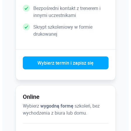
Menadżer stylów rysowania
Bezpośredni kontakt z trenerem i
innymi uczestnikami
Zawartość stylów rysowania, prezentacja
obiektów na rysunkach, etykiety, wymiary,
Skrypt szkoleniowy w formie
modyfikacja ustawień standardowych,
drukowanej
tworzenie własnych stylów rysunkowych
Menadżer procesów rysowania
Wybierz termin i zapisz się
Ustawienia szablonowego generowania
dokumentacji rysunkowej
Online
Zestawienia materiałowe
Wybierz
wygodną formę
szkoleń, bez
Narzędzia edytora zewnętrznych zestawień
wychodzenia z biura lub domu.
materiałowych, dostosowanie szablonów
zestawień, modyfikacja zestawień