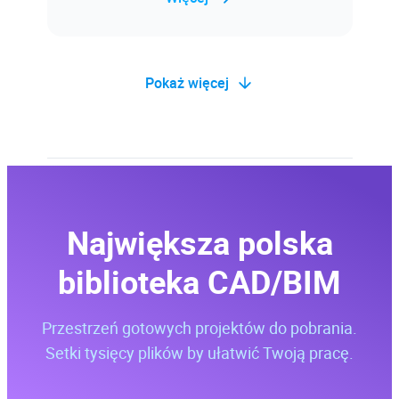
Pokaż więcej
Baza wiedzy
Blisko 2500 rozwiązanych problemów
projektowych, a także związanych z
Największa polska
instalacją i błędami oprogramowania,
wadliwie działającym sprzętem, itp.
biblioteka CAD/BIM
Więcej
Przestrzeń gotowych projektów do pobrania.
Setki tysięcy plików by ułatwić Twoją pracę.