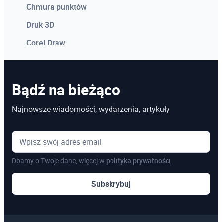
Chmura punktów
Druk 3D
Corel Draw
Photoshop
Microsoft Power BI
Bądź na bieżąco
Microsoft Project
Najnowsze wiadomości, wydarzenia, artykuły
Kosztorysowanie w programie Norma
Microsoft Excel
Dbamy o Twoje dane, więcej w
polityka prywatności
Pozostałe
Subskrybuj
Szkolenia online
Szkolenia dedykowane