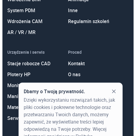
System PDM
Inne
Wdrożenia CAM
Regulamin szkoleń
AR / VR / MR
Urządzenia i serwis
Procad
Stacje robocze CAD
Kontakt
Plotery HP
O nas
Monitory
Polityka prywatności
Dbamy o Twoją prywatność.
Manipulatory 3D
Promocje
Dzięki wykorzystaniu rozwiązań takich, jak
pliki cookies i pokrewne technologie oraz
Materiały eksploatacyjne
Aktualności
przetwarzaniu Twoich danych, możemy
Serwis
Wiedza
zapewnić, że wyświetlane treści lepiej
odpowiedzą na Twoje potrzeby. Więcej