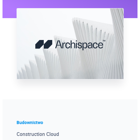
1300 unikalnych filmów
instruktażowych
Gigantyczna wiedza zgromadzona na
kanale youtube PROCAD. Nagrania
wydarzeń i specjalnie tworzony materiał
wideo.
Więcej
Budownictwo
Certyfikat Pochodzenia
Construction Cloud
Oprogramowania