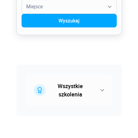
Miejsce
Adobe PhotoShop Stopień II
Wyszukaj
AI w branży budowlanej
Miejsce szkolenia
AI w projektowaniu wizualizacji
Gdańsk
AI w zarządzaniu dokumentacją projektową
Katowice
Analizy MES w Autodesk Inventor Proffesional
Online
AutoCAD - chmura punktów
Poznań
AutoCAD Architecture Stopień I
Wszystkie
Warszawa
szkolenia
AutoCAD Architecture Stopień II
AutoCAD Civil 3D Stopień I
AutoCAD Civil 3D Stopień II
Budownictwo
AutoCAD Electrical