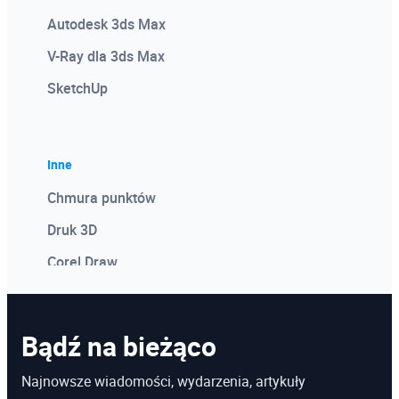
Autodesk 3ds Max
V-Ray dla 3ds Max
SketchUp
Inne
Chmura punktów
Druk 3D
Corel Draw
Photoshop
Microsoft Power BI
Bądź na bieżąco
Microsoft Project
Najnowsze wiadomości, wydarzenia, artykuły
Kosztorysowanie w programie Norma