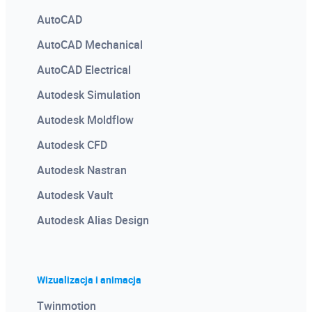
Twinmotion
AutoCAD
Tworzenie rodzin Autodesk Revit
AutoCAD Mechanical
V-ray
AutoCAD Electrical
Wizualizacja architektoniczna w Twinmotion na
Autodesk Simulation
modelu Revit
Autodesk Moldflow
Autodesk CFD
Autodesk Nastran
Autodesk Vault
Autodesk Alias Design
Wizualizacja i animacja
Twinmotion