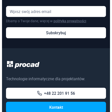
Microsoft Excel
Dbamy o Twoje dane, więcej w
polityka prywatności
Pozostałe
Subskrybuj
Szkolenia online
Szkolenia dedykowane
Egzaminy certyfikacyjne
3ds Max
Technologie informatyczne dla projektantów.
AutoCAD
+48 22 201 91 56
Autodesk Revit Architecture
Autodesk Inventor
Kontakt