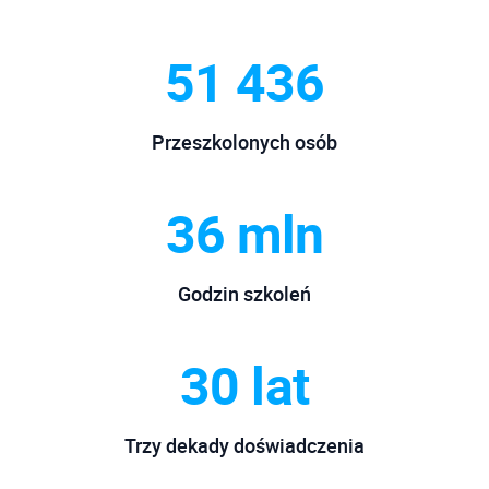
Autodesk Navisworks
Autodesk CFD
51 436
Autodesk Robot Structural Analysis
Autodesk Nastran
Autodesk Simulation
Autodesk Vault
Przeszkolonych osób
Autodesk Vault
Autodesk Alias Design
Autodesk Vault Professional
36 mln
BIM - nowoczesne zarządzanie w budownictwie
Wizualizacja i animacja
CFD Analizy przepływów
Twinmotion
Godzin szkoleń
CorelDRAW! Stopień I
Autodesk 3ds Max
CorelDRAW! Stopień II
V-Ray dla 3ds Max
30 lat
SketchUp
Design Accelerator w Autodesk Inventor
Professional
Trzy dekady doświadczenia
Dostosowywanie AutoCAD do potrzeb użytkownika