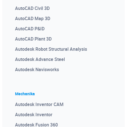
Szkolenia dedykowane
AutoCAD Civil 3D
Podstawy AI w praktyce
AutoCAD Map 3D
Programowanie w AutoCAD
Egzaminy certyfikacyjne
AutoCAD P&ID
Recap Pro
3ds Max
AutoCAD Plant 3D
Revit Architecture Stopień I
AutoCAD
Autodesk Robot Structural Analysis
Revit Architecture Stopień II
Autodesk Revit Architecture
Autodesk Advance Steel
Revit MEP - Instalacje elektryczne
Autodesk Inventor
Autodesk Navisworks
Revit MEP - Instalacje sanitarne
Revit Structure Stopień I
Mechanika
Revit Structure Stopień II
Autodesk Inventor CAM
Rozszerzone projektowanie Fusion
Autodesk Inventor
Symulacja dynamiczna w Autodesk Inventor
Autodesk Fusion 360