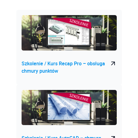
Construction Cloud
AutoCAD Map 3D Stopień I
Wiedza AI
AutoCAD Map 3D Stopień II
Podstawy BIM
AutoCAD Mechanical
Revit Architecture
AutoCAD P&ID
Revit Structure
AutoCAD Plant 3D
Revit MEP
Szkolenie / Kurs Recap Pro – obsługa
AutoCAD Stopień I
AutoCAD
chmury punktów
AutoCAD Stopień II
AutoCAD Architecture
AutoCAD Stopień III
AutoCAD Civil 3D
Autodesk 3DS MAX Stopień I
AutoCAD Map 3D
Autodesk 3DS MAX Stopień II
AutoCAD P&ID
AutoCAD Plant 3D
Autodesk 3DS MAX Stopień III
Autodesk Robot Structural Analysis
Autodesk Advance Steel Stopień I
Szkolenie / Kurs AutoCAD – chmura