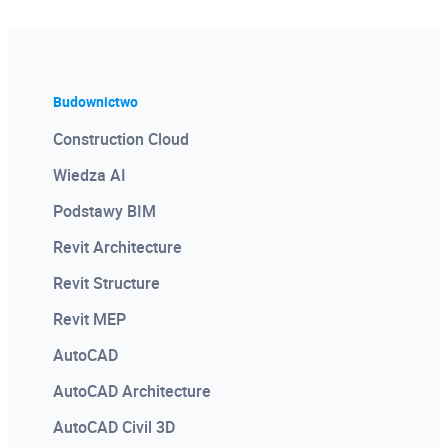
Budownictwo
Certyfikat Pochodzenia
Construction Cloud
Oprogramowania
Wiedza AI
Dodawany do każdej licencji Autodesk
Podstawy BIM
Certyfikat potwierdzający legalność
oprogramowania. Dobry materiał
Revit Architecture
wizerunkowy, ofertowy, przetargowy.
Revit Structure
Revit MEP
AutoCAD
AutoCAD Architecture
AutoCAD Civil 3D