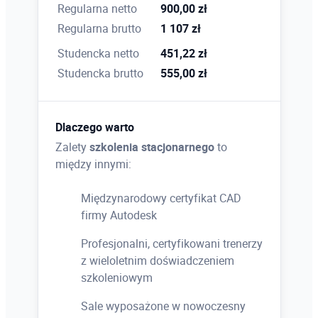
Przycinanie prostokątne, wielobokiem i kołowe,
Regularna netto
900,00 zł
zapamiętywanie stanów przycięcia
Regularna brutto
1 107 zł
Studencka netto
451,22 zł
Studencka brutto
555,00 zł
Praca z płaszczyznami przekroju
Tworzenie płaszczyzny przekroju, oznaczenie
włączonego przekroju, zastosowanie płaszczyzn
Dlaczego warto
przekroju do przycięcia chmury w celu tworzenia
Zalety
szkolenia stacjonarnego
to
rysunku 2D, ustawienie parametrów dla
między innymi:
automatycznego generowania rysunków 2D
Międzynarodowy certyfikat CAD
firmy Autodesk
Tworzenie nazwanych widoków
Profesjonalni, certyfikowani trenerzy
Tworzenie nazwanego widoku z określoną
z wieloletnim doświadczeniem
widocznością warstw, płaszczyzną przekroju i
szkoleniowym
przycięciem chmury w wybranym obszarze
projektu
Sale wyposażone w nowoczesny