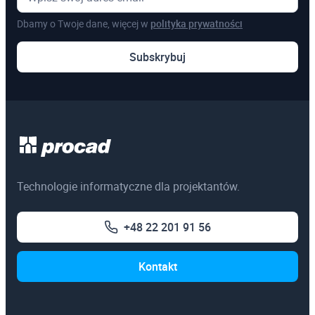
Dbamy o Twoje dane, więcej w
polityka prywatności
Pozostałe
Subskrybuj
Szkolenia online
Szkolenia dedykowane
Egzaminy certyfikacyjne
3ds Max
Technologie informatyczne dla projektantów.
AutoCAD
+48 22 201 91 56
Autodesk Revit Architecture
Autodesk Inventor
Kontakt