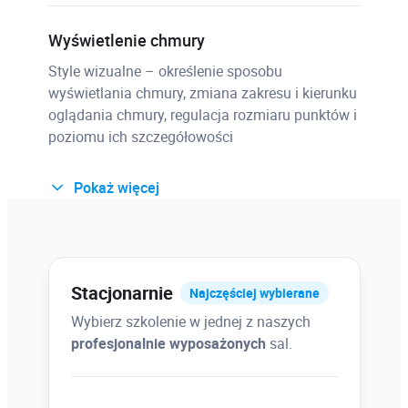
Wyświetlenie chmury
Style wizualne – określenie sposobu
wyświetlania chmury, zmiana zakresu i kierunku
oglądania chmury, regulacja rozmiaru punktów i
poziomu ich szczegółowości
Pokaż więcej
Wizualizacja chmury
Stylizacja wyświetlania punktów (wg kolorów
skanowania, koloru obiektu, normalny,
natężenia, poziomu i klasyfikacji), wpływ
Stacjonarnie
Najczęściej wybierane
oświetlenia na wyświetlanie chmury
Wybierz szkolenie w jednej z naszych
profesjonalnie wyposażonych
sal.
Przycinanie chmury