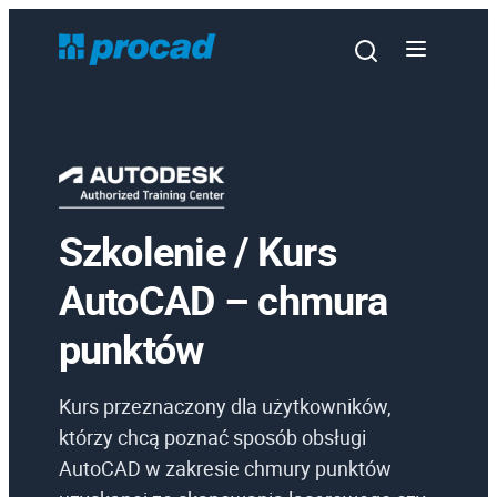
Szkolenie / Kurs
Oprogramowanie
AutoCAD – chmura
Szkolenia
punktów
Usługi
Urządzenia i serwis
Kurs przeznaczony dla użytkowników,
Promocje
którzy chcą poznać sposób obsługi
AutoCAD w zakresie chmury punktów
Wiedza