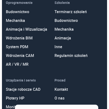
Oprogramowanie
Szkolenia
Budownictwo
Terminarz szkoleń
Mechanika
Budownictwo
Animacja i Wizualizacja
Mechanika
Wdrożenia BIM
Animacja
System PDM
Inne
Wdrożenia CAM
Regulamin szkoleń
AR / VR / MR
Urządzenia i serwis
Procad
Stacje robocze CAD
Kontakt
Plotery HP
O nas
Monitory
Polityka prywatności