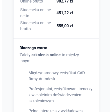
Online brutto
982,77 zł
punktów, zastosowanie bloków podczas pracy z
chmurą, rzutowanie linii na płaszczyznę XY
Studencka online
451,22 zł
aktualnego LUW, porady dotyczące pracy z
netto
chmurami punktów
Studencka online
555,00 zł
brutto
Dlaczego warto
Zalety
szkolenia online
to między
innymi:
Międzynarodowy certyfikat CAD
firmy Autodesk
Profesjonalni, certyfikowani trenerzy
z wieloletnim doświadczeniem
szkoleniowym
Pełna interakcja z wykładowcą