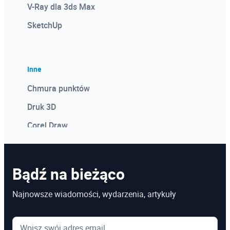
V-Ray dla 3ds Max
SketchUp
Inne
Chmura punktów
Druk 3D
Corel Draw
Photoshop
Microsoft Power BI
Bądź na bieżąco
Microsoft Project
Najnowsze wiadomości, wydarzenia, artykuły
Kosztorysowanie w programie Norma
Microsoft Excel