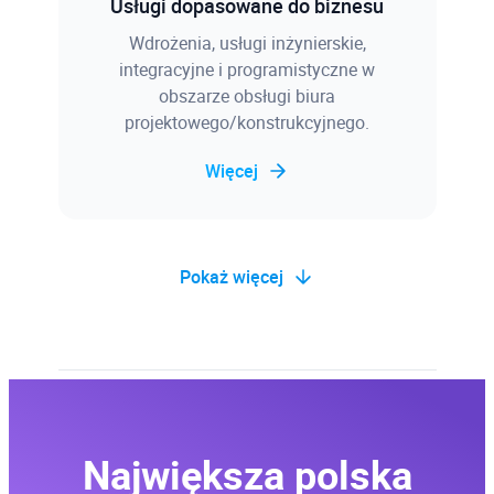
Usługi dopasowane do biznesu
Wdrożenia, usługi inżynierskie,
integracyjne i programistyczne w
obszarze obsługi biura
projektowego/konstrukcyjnego.
Więcej
Pokaż więcej
Baza wiedzy
Blisko 2500 rozwiązanych problemów
projektowych, a także związanych z
Największa polska
instalacją i błędami oprogramowania,
wadliwie działającym sprzętem, itp.