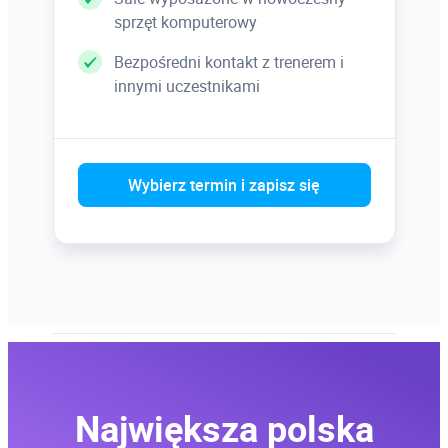
– spawanie, przycinanie, część wspólna
sprzęt komputerowy
Bezpośredni kontakt z trenerem i
innymi uczestnikami
Kolory
– pakiety kolorów
– parametryczne tworzenie kolorów
Wybierz termin i zapisz się
Tworzenie i edycja tekstu
– tekst akapitowy
– tekst ozdobny
Największa polska