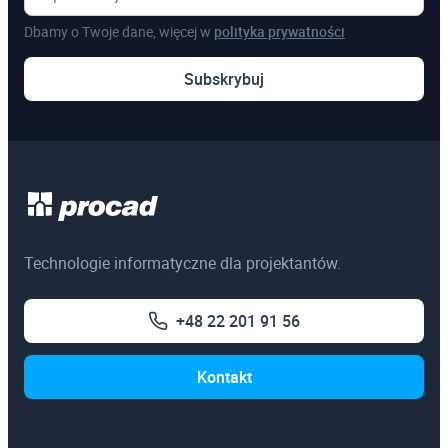
Dbamy o Twoje dane, więcej w
polityka prywatności
Pozostałe
Subskrybuj
Szkolenia online
Szkolenia dedykowane
Egzaminy certyfikacyjne
3ds Max
Technologie informatyczne dla projektantów.
AutoCAD
+48 22 201 91 56
Autodesk Revit Architecture
Autodesk Inventor
Kontakt