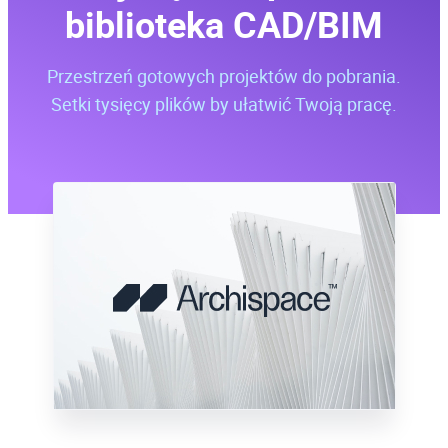
biblioteka CAD/BIM
Przestrzeń gotowych projektów do pobrania.
Setki tysięcy plików by ułatwić Twoją pracę.