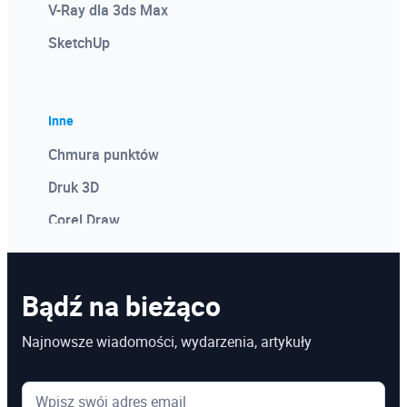
V-Ray dla 3ds Max
SketchUp
Inne
Chmura punktów
Druk 3D
Corel Draw
Photoshop
Microsoft Power BI
Bądź na bieżąco
Microsoft Project
Najnowsze wiadomości, wydarzenia, artykuły
Kosztorysowanie w programie Norma
Microsoft Excel