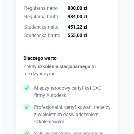
– menadżer obiektów
Regularna netto
800,00 zł
Regularna brutto
984,00 zł
Studencka netto
451,22 zł
Wypełnienia i kontury
Studencka brutto
555,00 zł
– wypełnienia podstawowe
– wypełnienia tonalne
– tekstury
Dlaczego warto
– desenie
Zalety
szkolenia stacjonarnego
to
– wypełnienia siatkowe
między innymi:
– kontury i ich zakończenia
Międzynarodowy certyfikat CAD
firmy Autodesk
Transformacja obiektów
Profesjonalni, certyfikowani trenerzy
– narzędzia do transformacji
z wieloletnim doświadczeniem
– dzielenie i usówanie części obiektów
szkoleniowym
– skalowanie, obracanie, pochylanie, lustrzane
odbicie
Sale wyposażone w nowoczesny