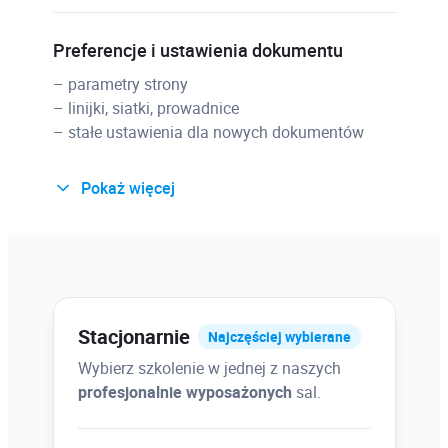
Preferencje i ustawienia dokumentu
– parametry strony
– linijki, siatki, prowadnice
– stałe ustawienia dla nowych dokumentów
Pokaż więcej
Rysowanie i zmiana kształtu obiektów
Zarządzanie obiektami
Stacjonarnie
Najczęściej wybierane
– rozmieszczenie obiektów
– zmiana kolejności
Wybierz szkolenie w jednej z naszych
– grupowanie
profesjonalnie wyposażonych
sal.
– łączenie
– blokowanie