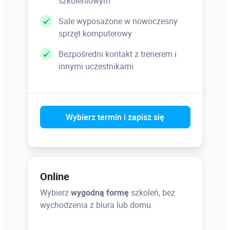
szkoleniowym
– edycja kanału jako maski
Sale wyposażone w nowoczesny
sprzęt komputerowy
Ścieżki i kształty
Bezpośredni kontakt z trenerem i
innymi uczestnikami
– zamiana selekcji na ścieżkę i ścieżki na
selekcję
– ścieżki odcinania warstwy
– importowanie ścieżek
Wybierz termin i zapisz się
Retusz
Online
Wybierz
wygodną formę
szkoleń, bez
Fotomontaże
wychodzenia z biura lub domu.