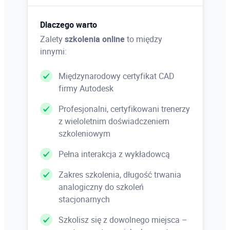
Akcje
Dlaczego warto
– tworzenie nowego zadania
Zalety
szkolenia online
to między
– wykonanie zadania na dowolnym obrazie
innymi:
– wykonanie zadania na grupie obrazów
– dodawanie, odejmowanie polecenia, zmiana
Międzynarodowy certyfikat CAD
kolejności
firmy Autodesk
Profesjonalni, certyfikowani trenerzy
Polecenie „Automatyzuj”
z wieloletnim doświadczeniem
szkoleniowym
Pełna interakcja z wykładowcą
Druk
Zakres szkolenia, długość trwania
– drukowanie na drukarkę
analogiczny do szkoleń
– druk do pliku
stacjonarnych
– druk z kolorami „specjalnymi”
Szkolisz się z dowolnego miejsca –