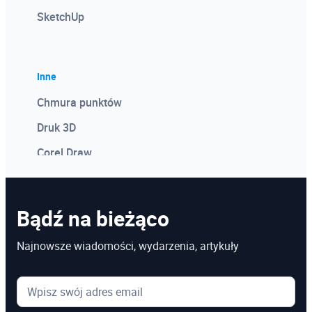
SketchUp
Inne
Chmura punktów
Druk 3D
Corel Draw
Photoshop
Microsoft Power BI
Bądź na bieżąco
Microsoft Project
Najnowsze wiadomości, wydarzenia, artykuły
Kosztorysowanie w programie Norma
Microsoft Excel