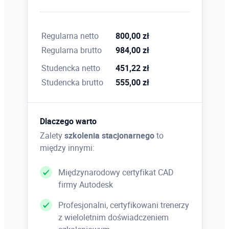
– rozkład tonów jasnych i ciemnych dla
aktywnej warstwy
Regularna netto
800,00 zł
Regularna brutto
984,00 zł
Kolory
Studencka netto
451,22 zł
– krzywe i poziomy
Studencka brutto
555,00 zł
– kanał koloru dodatkowego
– usuwanie, wymienianie koloru z warstwy i tła
– miejscowe zmiękczenie lub zmniejszenie
Dlaczego warto
nasycenia
Zalety
szkolenia stacjonarnego
to
– mieszanie kanałów
między innymi:
– edycja obrazu z wykorzystaniem koloru
neutralnego
Międzynarodowy certyfikat CAD
firmy Autodesk
Profesjonalni, certyfikowani trenerzy
Maski
z wieloletnim doświadczeniem
– kanały alfa