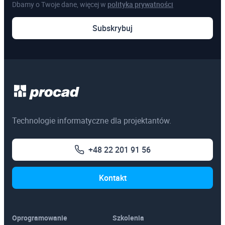
Dbamy o Twoje dane, więcej w
polityka prywatności
Pozostałe
Subskrybuj
Szkolenia online
Szkolenia dedykowane
Egzaminy certyfikacyjne
3ds Max
Technologie informatyczne dla projektantów.
AutoCAD
+48 22 201 91 56
Autodesk Revit Architecture
Autodesk Inventor
Kontakt
Oprogramowanie
Szkolenia