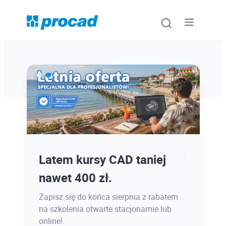
Oprogramowanie
Szkolenia
Usługi
Ostatnie dni promocji Blind
Latem kursy CAD taniej
Urządzenia i serwis
Bird
nawet 400 zł.
Promocje
12.08 o 12:08 zamykamy Blind Bird na
Zapisz się do końca sierpnia z rabatem
PROCAD EXPO 2026 - dołącz w
na szkolenia otwarte stacjonarnie lub
Wiedza
najlepszej cenie!
online!