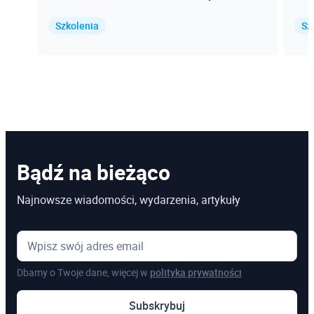
Szkolenia
Sz
Bądź na bieżąco
Najnowsze wiadomości, wydarzenia, artykuły
Dbamy o Twoje dane, więcej w
polityka prywatności
Subskrybuj