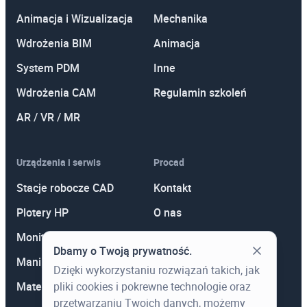
Animacja i Wizualizacja
Mechanika
Wdrożenia BIM
Animacja
System PDM
Inne
Wdrożenia CAM
Regulamin szkoleń
AR / VR / MR
Urządzenia i serwis
Procad
Stacje robocze CAD
Kontakt
Plotery HP
O nas
Monitory
Polityka prywatności
Dbamy o Twoją prywatność.
Manipulatory 3D
Promocje
Dzięki wykorzystaniu rozwiązań takich, jak
Materiały eksploatacyjne
Aktualności
pliki cookies i pokrewne technologie oraz
przetwarzaniu Twoich danych, możemy