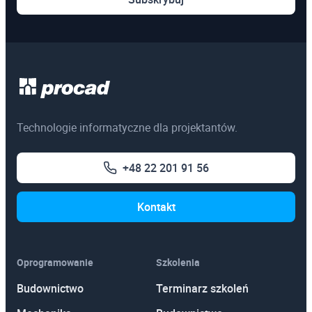
1300 unikalnych filmów
instruktażowych
Gigantyczna wiedza zgromadzona na
kanale youtube PROCAD. Nagrania
Technologie informatyczne dla projektantów.
wydarzeń i specjalnie tworzony materiał
wideo.
+48 22 201 91 56
Więcej
Kontakt
Oprogramowanie
Szkolenia
Budownictwo
Terminarz szkoleń