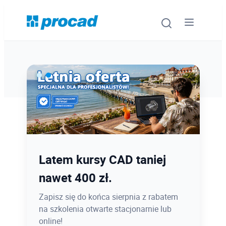
Oprogramowanie
Szkolenia
Usługi
Ostatnie dni promocji Blind
Latem kursy CAD taniej
Urządzenia i serwis
Bird
nawet 400 zł.
Promocje
12.08 o 12:08 zamykamy Blind Bird na
Zapisz się do końca sierpnia z rabatem
PROCAD EXPO 2026 - dołącz w
na szkolenia otwarte stacjonarnie lub
Wiedza
najlepszej cenie!
online!