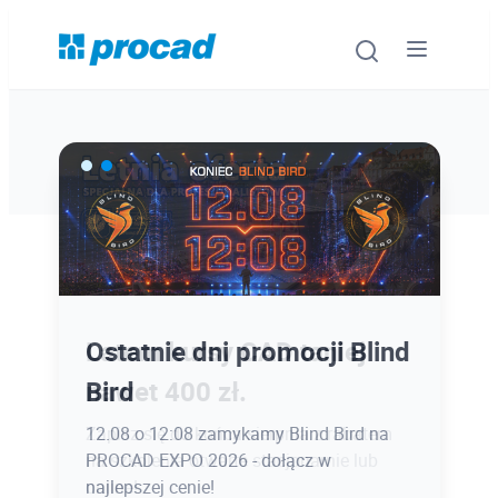
Oprogramowanie
Szkolenia
Usługi
Ostatnie dni promocji Blind
Latem kursy CAD taniej
Urządzenia i serwis
Bird
nawet 400 zł.
Promocje
12.08 o 12:08 zamykamy Blind Bird na
Zapisz się do końca sierpnia z rabatem
PROCAD EXPO 2026 - dołącz w
na szkolenia otwarte stacjonarnie lub
Wiedza
najlepszej cenie!
online!