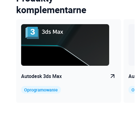
komplementarne
Autodesk 3ds Max
Aut
Oprogramowanie
Op