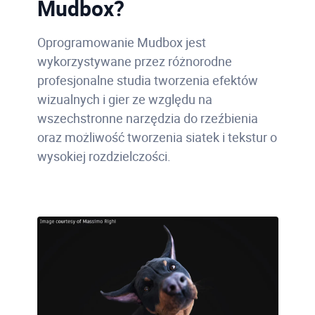
Mudbox?
Oprogramowanie Mudbox jest
wykorzystywane przez różnorodne
profesjonalne studia tworzenia efektów
wizualnych i gier ze względu na
wszechstronne narzędzia do rzeźbienia
oraz możliwość tworzenia siatek i tekstur o
wysokiej rozdzielczości.