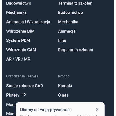
Budownictwo
Terminarz szkoleń
Autodesk 3ds Max
Autodesk Robot Structural Analysis
Mechanika
Budownictwo
V-Ray for 3ds Max
Autodesk AEC Collection
Animacja i Wizualizacja
Mechanika
V-Ray for Maya
Wdrożenia BIM
Animacja
V-Ray for Cinema 4D
Rozwiązania chmurowe
System PDM
Inne
Maya Creative
Autodesk Drive
Wdrożenia CAM
Regulamin szkoleń
Autodesk Construction Cloud
AR / VR / MR
Autodesk Docs
Urządzenia i serwis
Procad
Autodesk BIM Collaborate
Stacje robocze CAD
Kontakt
Autodesk BIM Collaborate Pro
Plotery HP
O nas
Autodesk Build
Monitory
Polityka prywatności
Autodesk Takeoff
Dbamy o Twoją prywatność.
Manipulatory 3D
Promocje