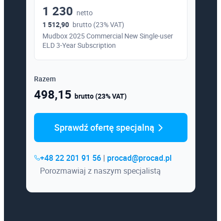
1 230
netto
1 512,90
brutto (23% VAT)
Mudbox 2025 Commercial New Single-user
ELD 3-Year Subscription
Razem
498,15
brutto (23% VAT)
Sprawdź ofertę specjalną
+48 22 201 91 56
|
procad@procad.pl
Porozmawiaj z naszym specjalistą