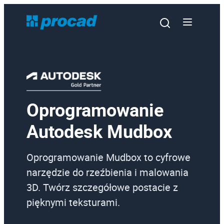
Oprogramowanie
Oprogramowanie
Autodesk Mudbox
Szkolenia
Usługi
Oprogramowanie Mudbox to cyfrowe
narzędzie do rzeźbienia i malowania
Urządzenia i serwis
3D. Twórz szczegółowe postacie z
Promocje
pięknymi teksturami.
Wiedza