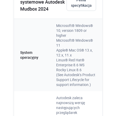
systemowe Autodesk
specyfikacja
Mudbox 2024
Microsoft® Windows®
10, version 1809 or
higher
Microsoft® Windows®
11
Apple® Mac OS® 13.x,
System
12.x, 11.x
operacyjny
Linux® Red Hat®
Enterprise 8.6 WS
Rocky Linux 8.6
(See Autodesk’s Product
Support Lifecycle for
support information.)
Autodesk zaleca
najnowszą wersję
następujących
przeglądarek