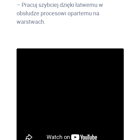
– Pracuj szybciej dzięki łatwemu w
obsłudze procesowi opartemu na
warstwach.