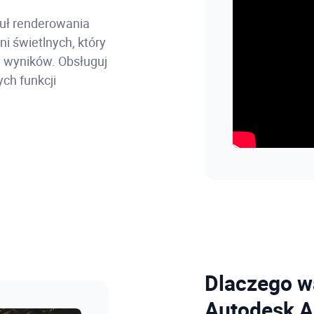
ł renderowania
i świetlnych, który
 wyników. Obsługuj
ch funkcji
Dlaczego w
Autodesk A