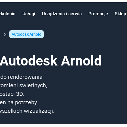
zkolenia
Usługi
Urządzenia i serwis
Promocje
Sklep
Autodesk Arnold
Autodesk Arnold
do renderowania
omieni świetlnych,
ostaci 3D,
cen na potrzeby
wszelkich wizualizacji.