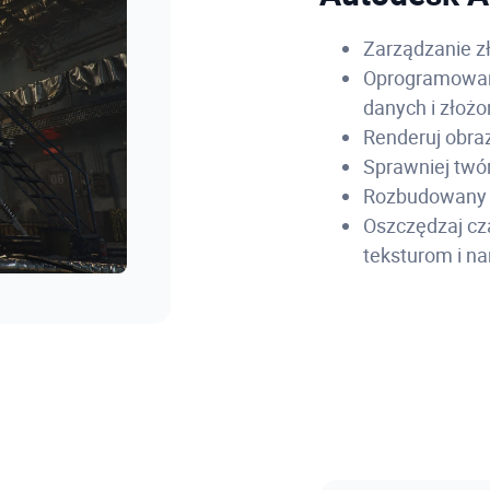
Zarządzanie z
Oprogramowani
danych i złożo
Renderuj obraz
Sprawniej twór
Rozbudowany 
Oszczędzaj cz
teksturom i n