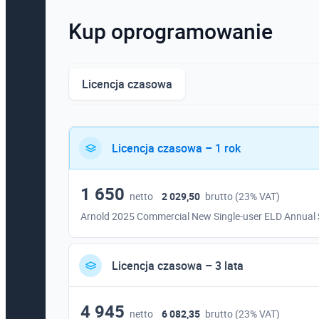
Kup oprogramowanie
Licencja czasowa
Licencja czasowa – 1 rok
1 650
netto
2 029,50
brutto (23% VAT)
Arnold 2025 Commercial New Single-user ELD Annual 
Licencja czasowa – 3 lata
4 945
netto
6 082,35
brutto (23% VAT)