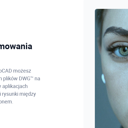
amowania
utoCAD możesz
ch plików DWG™ na
 aplikacjach
i rysunki między
fonem.