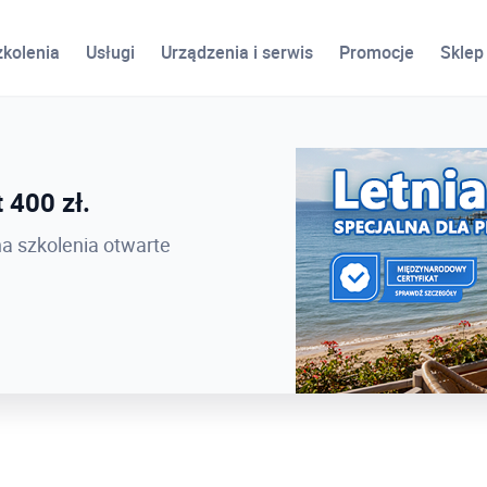
zkolenia
Usługi
Urządzenia i serwis
Promocje
Sklep
ird
 400 zł.
 PROCAD EXPO 2026 -
na szkolenia otwarte