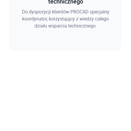
technicznego
Do dyspozycji klientów PROCAD specjalny
koordynator, korzystający z wiedzy całego
działu wsparcia technicznego.
1300 unikalnych filmów
instruktażowych
Gigantyczna wiedza zgromadzona na kanale