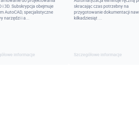
ramowanie do projektowania
Automatyzacja eliminuje ręczną p
 i 3D. Subskrypcja obejmuje
skracając czas potrzebny na
m AutoCAD, specjalistyczne
przygotowanie dokumentacji naw
 narzędzi i a...
kilkadziesiąt ...
gółowe informacje
Szczegółowe informacje