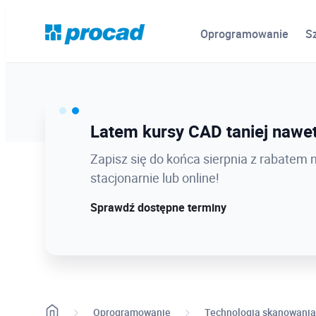
Oprogramowanie
S
Ostatnie dni promocji Blind B
Latem kursy CAD taniej nawet
12.08 o 12:08 zamykamy Blind Bird na
Zapisz się do końca sierpnia z rabatem 
dołącz w najlepszej cenie!
stacjonarnie lub online!
Sprawdź szczegóły!
Sprawdź dostępne terminy
Oprogramowanie
Technologia skanowania