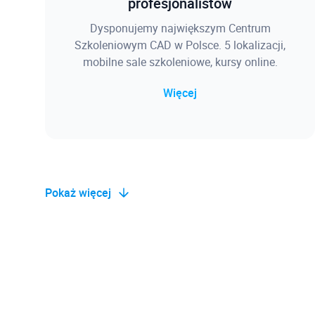
profesjonalistów
Dysponujemy największym Centrum
Szkoleniowym CAD w Polsce. 5 lokalizacji,
mobilne sale szkoleniowe, kursy online.
Więcej
Pokaż więcej
Baza wiedzy
Blisko 2500 rozwiązanych problemów
projektowych, a także związanych z instalacją i
błędami oprogramowania, wadliwie