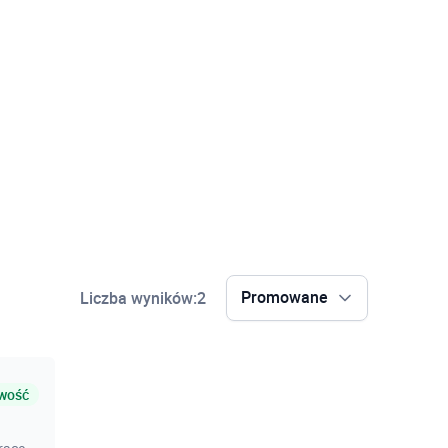
Promowane
Liczba wyników:
2
Promowane
Alfabetycznie
wość
Najnowsze