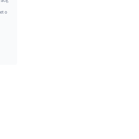
racę,
et o