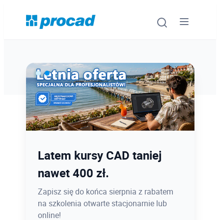
Oprogramowanie
Szkolenia
Usługi
Ostatnie dni promocji Blind
Latem kursy CAD taniej
Urządzenia i serwis
Bird
nawet 400 zł.
Promocje
12.08 o 12:08 zamykamy Blind Bird na
Zapisz się do końca sierpnia z rabatem
PROCAD EXPO 2026 - dołącz w
na szkolenia otwarte stacjonarnie lub
Wiedza
najlepszej cenie!
online!