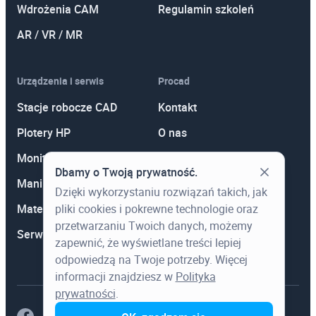
Wdrożenia CAM
Regulamin szkoleń
AR / VR / MR
Urządzenia i serwis
Procad
Stacje robocze CAD
Kontakt
Plotery HP
O nas
Monitory
Polityka prywatności
Dbamy o Twoją prywatność.
Manipulatory 3D
Promocje
Dzięki wykorzystaniu rozwiązań takich, jak
Materiały eksploatacyjne
Aktualności
pliki cookies i pokrewne technologie oraz
przetwarzaniu Twoich danych, możemy
Serwis
Wiedza
zapewnić, że wyświetlane treści lepiej
odpowiedzą na Twoje potrzeby. Więcej
informacji znajdziesz w
Polityka
prywatności
.