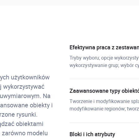
Efektywna praca z zestawa
Tryby wyboru; opcje wykorzysty
wykorzystywanie grup; wybór cyk
 tych użytkowników
j wykorzystywać
Zaawansowane typy obiekt
dwuwymiarowym. Na
Tworzenie i modyfikowanie spla
wansowane obiekty i
modyfikowanie regionów; tworzen
rzone rysunki.
ządzać obiektami
i zarówno modelu
Bloki i ich atrybuty