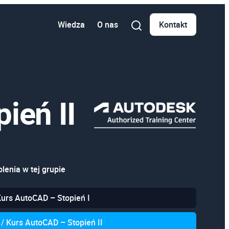
Wiedza
O nas
Kontakt
ień II
lenia w tej grupie
Kurs AutoCAD – Stopień I
 / Kurs AutoCAD – Stopień II