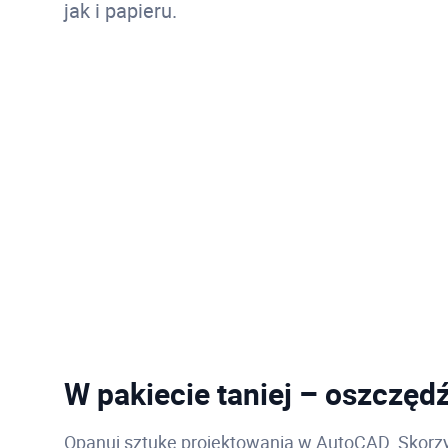
jak i papieru.
W pakiecie taniej – oszczęd
Opanuj sztukę projektowania w AutoCAD. Skorzy