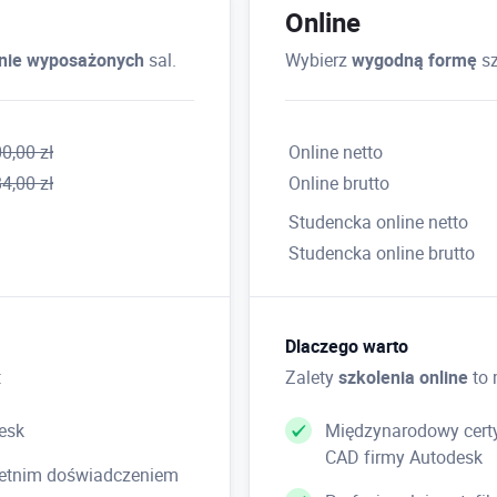
Wymiarowanie w przestrzeni
Online
Wymiarowanie skojarzone i jeg
lnie wyposażonych
sal.
Wybierz
wygodną formę
sz
przestrzeniach cechy styli; sk
wymiarowych; podstyle wymiar
0,00 zł
Online netto
4,00 zł
Online brutto
Elementy dostosowawcze 
Studencka online netto
Przełączniki startowe program
AutoLISP i ARX; tworzenie włas
Studencka online brutto
i częściowe menu użytkownika; 
tworzenie skryptów.
Dlaczego warto
:
Zalety
szkolenia online
to 
esk
Międzynarodowy certy
CAD firmy Autodesk
loletnim doświadczeniem