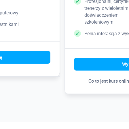
Profesjonalni, certyfi
trenerzy z wieloletnim
puterowy
doświadczeniem
szkoleniowym
zestnikami
Pełna interakcja z w
ię
Wyb
Co to jest kurs onli