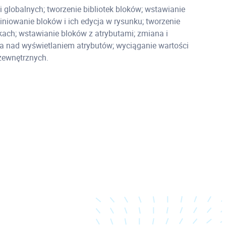
 globalnych; tworzenie bibliotek bloków; wstawianie
iniowanie bloków i ich edycja w rysunku; tworzenie
ach; wstawianie bloków z atrybutami; zmiana i
la nad wyświetlaniem atrybutów; wyciąganie wartości
zewnętrznych.
trznych
 rysunków; zarządzanie ścieżkami plików odnośników;
rznych; indeksowanie wczytywanych warstw i obszaru
znością odnośników zewnętrznych; edycja
ków w rysunku.
ch do rysunku; przezroczystość i porządek
widoku obrazu; zarządzanie ścieżkami plików