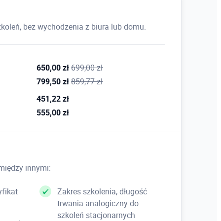
 modelu i papieru
o brak; kluczowe dla wymiarowania w różnych
koleń, bez wychodzenia z biura lub domu.
ala globalna elementów wymiary a skala jednostek
owe.
650,00 zł
699,00 zł
799,50 zł
859,77 zł
programu
451,22 zł
u; wczytywanie i wykorzystywanie programów
nych makr – menu i paski narzędzi; wczytywanie pełne
555,00 zł
tworzenie własnych rodzajów linii i kreskowania;
między innymi:
fikat
Zakres szkolenia, długość
trwania analogiczny do
szkoleń stacjonarnych