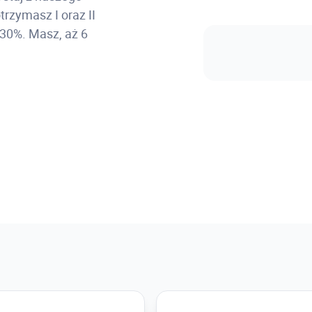
obrazów; przycinanie obrazów r
rzymasz I oraz II
 30%. Masz, aż 6
Praca na arkuszach
Przestrzeń modelu a przestrzeń
przycinanie kształtów rzutni; ust
blokowanie warstw w poszczegól
arkuszy z innych rysunków.
Obiekty aplikacji zewnętrzn
Zagnieżdżanie i łączenie obiek
łączonych na zagnieżdżone; zar
aktualizacją; zarządzanie wido