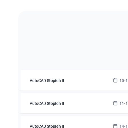
AutoCAD Stopień II
10-1
Terminy 
AutoCAD Stopień II
11-1
10.08, 
(09:00-
Terminy 
AutoCAD Stopień II
14-1
Miejsce 