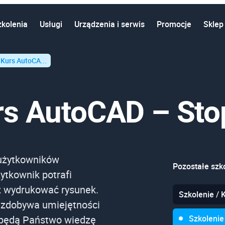
zkolenia
Usługi
Urządzenia i serwis
Promocje
Sklep
 Kurs AutoCA...
rs AutoCAD – Stop
 użytkowników
Pozostałe szko
tkownik potrafi
z wydrukować rysunek.
Szkolenie / 
 zdobywa umiejętności
dobędą Państwo wiedzę
Szkolenie