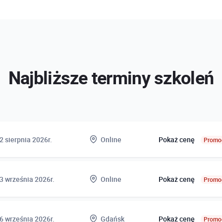
Najbliższe terminy szkoleń
2 sierpnia 2026r.
Online
Pokaż cenę
Promoc
zajęć
Cena
3 września 2026r.
Online
Pokaż cenę
Promoc
11.08 (09:00-16:00), 12.08.2026r.
Online netto
650,0
15:00)
Online brutto
799,5
zajęć
Cena
6 września 2026r.
Gdańsk
Pokaż cenę
Promoc
szkolenia
Studencka online netto
451,2