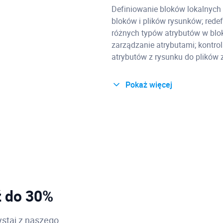
Definiowanie bloków lokalnych i
bloków i plików rysunków; redef
różnych typów atrybutów w blok
zarządzanie atrybutami; kontro
atrybutów z rysunku do plików 
Pokaż więcej
Rysunki odnośników zewnę
Dołączanie i nakładanie plików
przycinanie odnośników zewnęt
odnośników; zarządzanie widoc
odnośników; ustalanie odnośni
Obrazy rastrowe
ź do 30%
Wpasowywanie obrazów rastrowy
staj z naszego
wyświetlania; dostosowywanie 