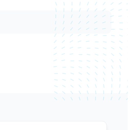
astrowych i wykorzystywanie ich obwiedni.
 papieru; tworzenie nowych rzutni ruchomych;
alanie skali i widoku rzutni i ich blokowanie;
nych rzutniach; zarządzanie kartami arkuszy; import
ych
tów aplikacji zewnętrznych; zmiana obiektów
ządzanie ścieżkami plików zewnęrznych i ich
cznością plików zewnętrznych w rysunku.