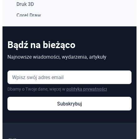
Druk 3D
Corel Draw
Photoshop
Microsoft Power BI
Bądź na bieżąco
Microsoft Project
Najnowsze wiadomości, wydarzenia, artykuły
Kosztorysowanie w programie Norma
Microsoft Excel
Dbamy o Twoje dane, więcej w
polityka prywatności
Pozostałe
Subskrybuj
Szkolenia online
Szkolenia dedykowane