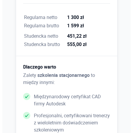
Wymiana danych w środowisku Civil 3D
Wymiana danych w rożnych formatach – dgn,
Regularna netto
1 300 zł
dxf, tin, txt, format LandXML i eksport danych do
Regularna brutto
1 599 zł
tego formatu, wymiana danych między
Studencka netto
451,22 zł
rysunkami
Studencka brutto
555,00 zł
Dlaczego warto
Zalety
szkolenia stacjonarnego
to
między innymi:
Międzynarodowy certyfikat CAD
firmy Autodesk
Profesjonalni, certyfikowani trenerzy
z wieloletnim doświadczeniem
szkoleniowym