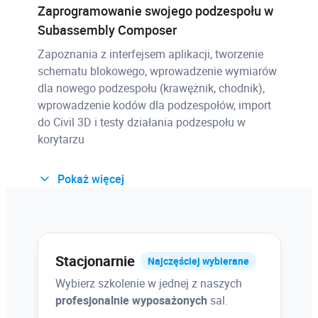
Zaprogramowanie swojego podzespołu w
Subassembly Composer
Zapoznania z interfejsem aplikacji, tworzenie
schematu blokowego, wprowadzenie wymiarów
dla nowego podzespołu (krawężnik, chodnik),
wprowadzenie kodów dla podzespołów, import
do Civil 3D i testy działania podzespołu w
korytarzu
Pokaż więcej
Niwelacje i profilowanie terenu
Edycja pochyleń, zmiana rzędnych niwelacji,
stosowanie rożnych kryteriów i przejść pochyleń,
grupy niwelacji, obliczenia objętości, analizy
Stacjonarnie
Najczęściej wybierane
powierzchni
Wybierz szkolenie w jednej z naszych
profesjonalnie wyposażonych
sal.