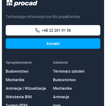
Egzaminy certyfikacyjne
3ds Max
Technologie informatyczne dla projektantów.
AutoCAD
+48 22 201 91 56
Autodesk Revit Architecture
Autodesk Inventor
Kontakt
Oprogramowanie
Szkolenia
Budownictwo
Terminarz szkoleń
Mechanika
Budownictwo
Animacja i Wizualizacja
Mechanika
Wdrożenia BIM
Animacja
System PDM
Inne