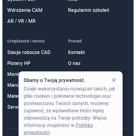
Wdrożenia CAM
Regulamin szkoleń
AR / VR / MR
Urządzenia i serwis
Procad
Stacje robocze CAD
Kontakt
Plotery HP
O nas
Monitory
Polityka prywatności
Dbamy o Twoją prywatność.
Manipulatory 3D
Promocje
Dzięki wykorzystaniu rozwiązań takich, jak
Materiały eksploatacyjne
Aktualności
pliki cookies i pokrewne technologie oraz
przetwarzaniu Twoich danych, możemy
Serwis
Wiedza
zapewnić, że wyświetlane treści lepiej
odpowiedzą na Twoje potrzeby. Więcej
informacji znajdziesz w
Polityka
prywatności
.