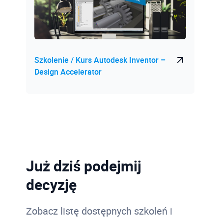
Twinmotion
Tworzenie rodzin Autodesk Revit
V-ray
Szkolenie / Kurs Autodesk Inventor –
Wizualizacja architektoniczna w Twinmotion na
Design Accelerator
modelu Revit
Już dziś podejmij
decyzję
Zobacz listę dostępnych szkoleń i