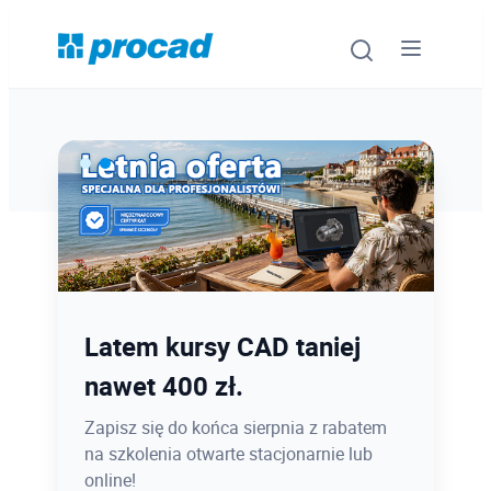
Oprogramowanie
Szkolenia
Usługi
Ostatnie dni promocji Blind
Latem kursy CAD taniej
Urządzenia i serwis
Bird
nawet 400 zł.
Promocje
12.08 o 12:08 zamykamy Blind Bird na
Zapisz się do końca sierpnia z rabatem
PROCAD EXPO 2026 - dołącz w
na szkolenia otwarte stacjonarnie lub
Wiedza
najlepszej cenie!
online!