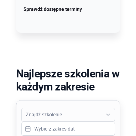
Sprawdź szczegóły!
Sprawdź dostępne terminy
Najlepsze szkolenia w
każdym zakresie
Znajdź szkolenie
Adobe PhotoShop Stopień I