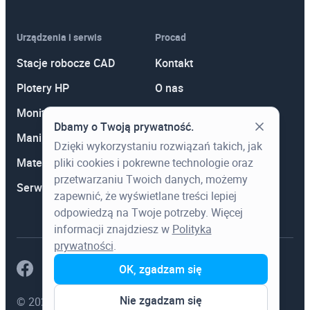
Urządzenia i serwis
Procad
Stacje robocze CAD
Kontakt
Plotery HP
O nas
Monitory
Polityka prywatności
Dbamy o Twoją prywatność.
Manipulatory 3D
Promocje
Dzięki wykorzystaniu rozwiązań takich, jak
pliki cookies i pokrewne technologie oraz
Materiały eksploatacyjne
Aktualności
przetwarzaniu Twoich danych, możemy
Serwis
Wiedza
zapewnić, że wyświetlane treści lepiej
odpowiedzą na Twoje potrzeby. Więcej
informacji znajdziesz w
Polityka
prywatności
.
OK, zgadzam się
Nie zgadzam się
© 2023 Procad. Wszystkie prawa zastrzeżone.