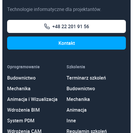
3ds Max
Technologie informatyczne dla projektantów.
AutoCAD
+48 22 201 91 56
Autodesk Revit Architecture
Autodesk Inventor
Kontakt
Oprogramowanie
Szkolenia
Budownictwo
Terminarz szkoleń
Mechanika
Budownictwo
Animacja i Wizualizacja
Mechanika
Wdrożenia BIM
Animacja
System PDM
Inne
Wdrożenia CAM
Regulamin szkoleń