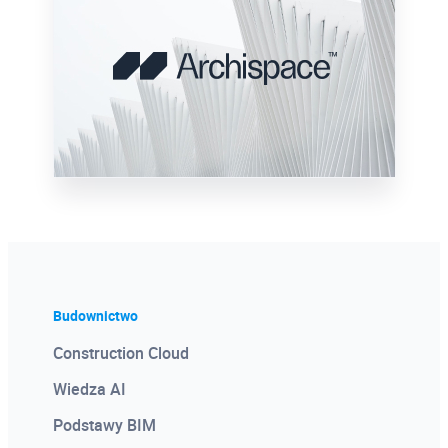
Guided Project
Przykładowy projekt
Moldflow Design Principles
Zasady projektowania Moldflow
Report Generation
Budownictwo
Generowanie sprawozdań
Construction Cloud
Wiedza AI
Material Search and Comparing
Podstawy BIM
Wyszukiwanie i porównywanie materiałów