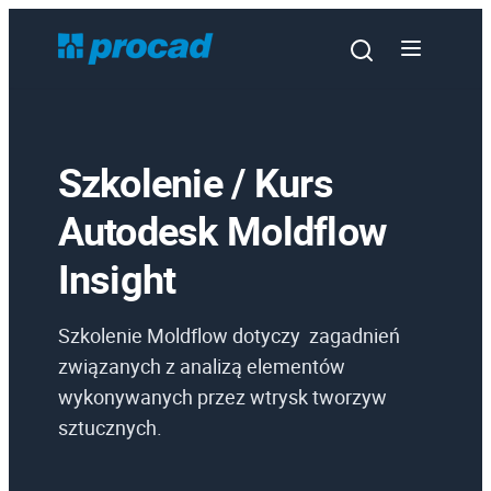
Szkolenie / Kurs
Autodesk Moldflow
Oprogramowanie
Insight
Szkolenia
Szkolenie Moldflow dotyczy zagadnień
Usługi
związanych z analizą elementów
Urządzenia i serwis
wykonywanych przez wtrysk tworzyw
Promocje
sztucznych.
Wiedza