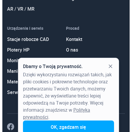
AR / VR / MR
Urządzenia i serwis
Procad
Stacje robocze CAD
Kontakt
Plotery HP
O nas
Monitory
Polityka prywatności
Dbamy o Twoją prywatność.
Manipulatory 3D
Promocje
Dzięki wykorzystaniu rozwiązań takich, jak
Materiały eksploatacyjne
Aktualności
pliki cookies i pokrewne technologie oraz
przetwarzaniu Twoich danych, możemy
Serwis
Wiedza
zapewnić, że wyświetlane treści lepiej
odpowiedzą na Twoje potrzeby. Więcej
informacji znajdziesz w
Polityka
prywatności
.
OK, zgadzam się