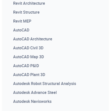
Revit Architecture
Revit Structure
Flow Leaders and Deflectors
Revit MEP
Propagatory i deflektory płynięcia
AutoCAD
AutoCAD Architecture
AutoCAD Civil 3D
Using Valve Gates
AutoCAD Map 3D
Zastosowanie przewężek zaworowych
AutoCAD P&ID
AutoCAD Plant 3D
Autodesk Robot Structural Analysis
Autodesk Advance Steel
Autodesk Navisworks