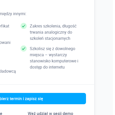
między innymi:
nia
fikat
Zakres szkolenia, długość
trwania analogiczny do
szkoleń stacjonarnych
kowani
Szkolisz się z dowolnego
miejsca – wystarczy
stanowisko komputerowe i
dostęp do internetu
ykładowcą
rozsuwania opracowanych form
ierz termin i zapisz się
ne
Weź udział w sesji demo