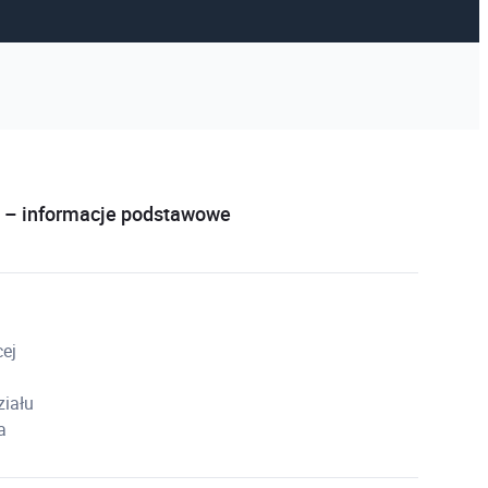
y – informacje podstawowe
cej
ziału
a