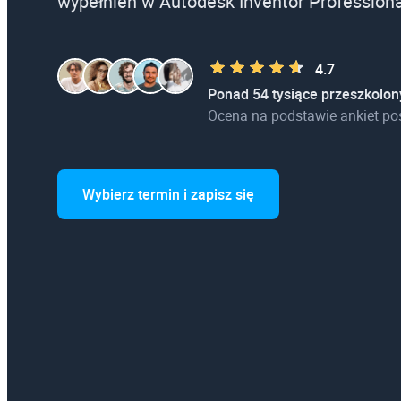
wypełnień w Autodesk Inventor Professiona
4.7
Ponad 54 tysiące przeszkolon
Ocena na podstawie ankiet po
Wybierz termin i zapisz się