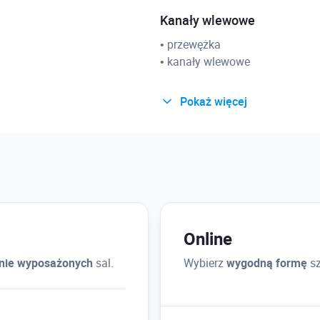
Kanały wlewowe
• przewężka
• kanały wlewowe
Pokaż więcej
Baza formy
• biblioteka producentów – om
• generowanie formy
• tworzenie korków, wypychacz
• generowanie kieszeni wkłade
Online
Tworzenie formy rodziny (o
lnie wyposażonych
sal.
Wybierz
wygodną formę
sz
elementów)