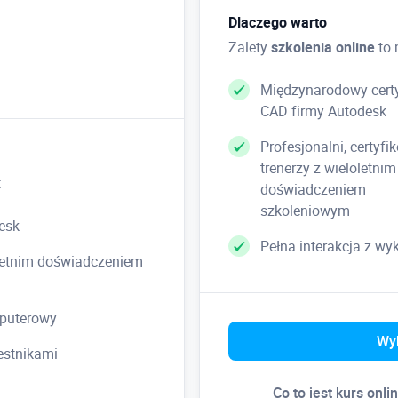
Chłodzenie
Dlaczego warto
Zalety
szkolenia online
to 
• kanały chłodzące
• komponenty systemu chłodze
Międzynarodowy certy
CAD firmy Autodesk
Analizy wypełnienia
Profesjonalni, certyfi
trenerzy z wieloletnim
:
doświadczeniem
szkoleniowym
esk
Kinematyka form
Pełna interakcja z w
• przygotowanie i realizacja 
loletnim doświadczeniem
puterowy
Dokumentacja 2D
Wyb
zestnikami
Co to jest kurs onli