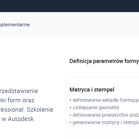
mplementarne
Definicja parametrów form
Matryca i stempel
przedstawienie
ki form oraz
• definiowanie wkładki formują
• zaślepianie geometrii
essional. Szkolenie
• definiowanie powierzchni pod
ż w Autodesk
• generowanie matrycy i stempl