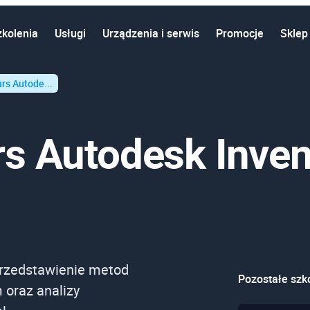
zkolenia
Usługi
Urządzenia i serwis
Promocje
Sklep
urs Autode...
rs Autodesk Inven
przedstawienie metod
Pozostałe szko
 oraz analizy