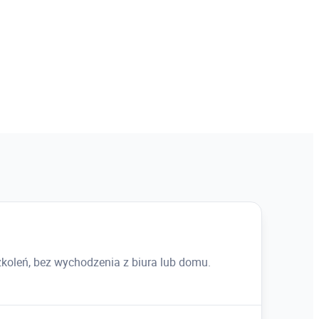
ówienie
y, zamków
k formujących
pracowanie formy do formowania kilku
koleń, bez wychodzenia z biura lub domu.