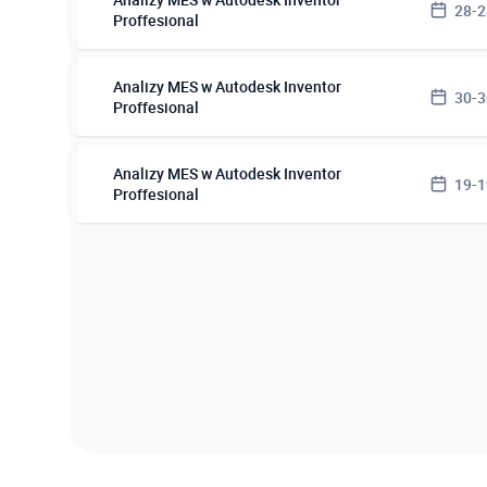
28-2
Proffesional
Terminy 
Analizy MES w Autodesk Inventor
30-3
Proffesional
28.08.2
Terminy 
Miejsce 
Analizy MES w Autodesk Inventor
19-1
Proffesional
30.10.2
Kurs On
tel. (5
Terminy 
Miejsce 
19.11.2
Kurs On
tel. (5
Miejsce 
Kurs On
tel. (5