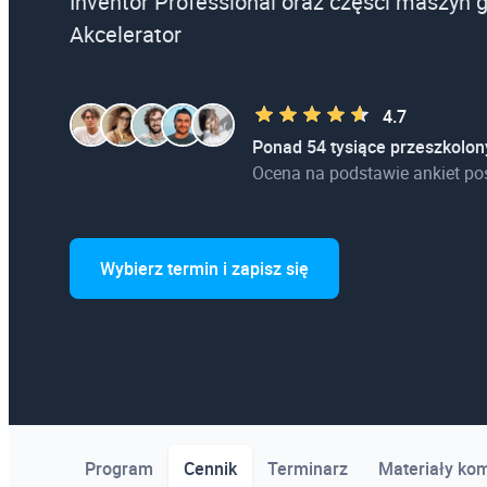
Inventor Professional oraz części maszyn
Akcelerator
4.7
Ponad 54 tysiące przeszkolon
Ocena na podstawie ankiet po
Wybierz termin i zapisz się
Program
Cennik
Terminarz
Materiały ko