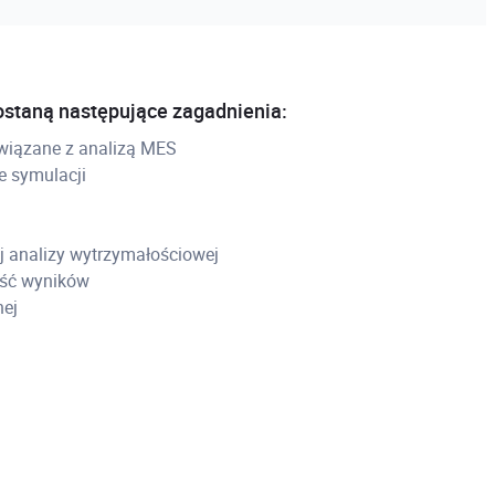
ostaną następujące zagadnienia:
 związane z analizą MES
e symulacji
 analizy wytrzymałościowej
ność wyników
nej