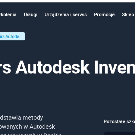
zkolenia
Usługi
Urządzenia i serwis
Promocje
Sklep
urs Autode...
rs Autodesk Inven
edstawia metody
Pozostałe szko
lowanych w Autodesk