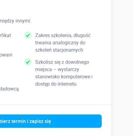
między innymi:
fikat
Zakres szkolenia, długość
trwania analogiczny do
szkoleń stacjonarnych
kowani
Szkolisz się z dowolnego
miejsca – wystarczy
stanowisko komputerowe i
dostęp do internetu
ykładowcą
ierz termin i zapisz się