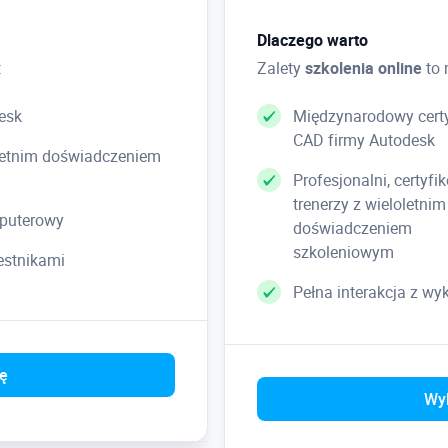
Dlaczego warto
:
Zalety
szkolenia online
to 
esk
Międzynarodowy certy
CAD firmy Autodesk
loletnim doświadczeniem
Profesjonalni, certyfi
trenerzy z wieloletnim
puterowy
doświadczeniem
szkoleniowym
zestnikami
Pełna interakcja z w
ię
Wyb