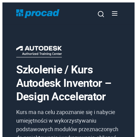
Szkolenie / Kurs
Oprogramowanie
Autodesk Inventor –
Szkolenia
Design Accelerator
Usługi
Urządzenia i serwis
Kurs ma na celu zapoznanie się i nabycie
Promocje
umiejętności w wykorzystywaniu
podstawowych modułów przeznaczonych
Wiedza