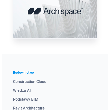
Gigantyczna wiedza zgromadzona na
kanale youtube PROCAD. Nagrania
wydarzeń i specjalnie tworzony materiał
wideo.
Więcej
Budownictwo
Certyfikat Pochodzenia
Construction Cloud
Oprogramowania
Wiedza AI
Dodawany do każdej licencji Autodesk
Podstawy BIM
Certyfikat potwierdzający legalność
oprogramowania. Dobry materiał
Revit Architecture