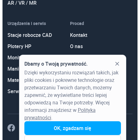
AR / VR / MR
Urządzenia i serwis
Procad
Stacje robocze CAD
Kontakt
Plotery HP
O nas
Monitory
Polityka prywatności
Dbamy o Twoją prywatność.
Manipulatory 3D
Promocje
Dzięki wykorzystaniu rozwiązań takich, jak
pliki cookies i pokrewne technologie oraz
Materiały eksploatacyjne
Aktualności
przetwarzaniu Twoich danych, możemy
Serwis
Wiedza
zapewnić, że wyświetlane treści lepiej
odpowiedzą na Twoje potrzeby. Więcej
informacji znajdziesz w
Polityka
prywatności
.
OK, zgadzam się