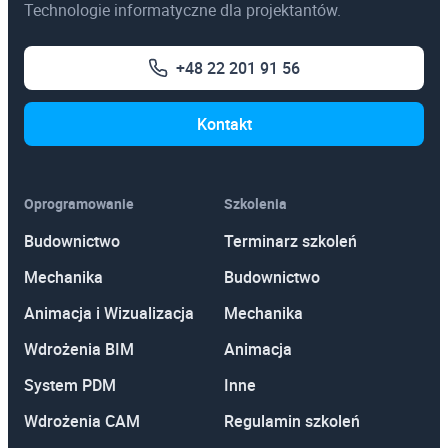
3ds Max
Technologie informatyczne dla projektantów.
AutoCAD
+48 22 201 91 56
Autodesk Revit Architecture
Autodesk Inventor
Kontakt
Oprogramowanie
Szkolenia
Budownictwo
Terminarz szkoleń
Mechanika
Budownictwo
Animacja i Wizualizacja
Mechanika
Wdrożenia BIM
Animacja
System PDM
Inne
Wdrożenia CAM
Regulamin szkoleń