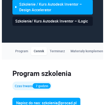
Szkolenie / Kurs Autodesk Inventor –
Design Accelerator
Szkolenie/ Kurs Autodesk Inventor – iLogic
Program
Cennik
Terminarz
Materiały komplement
Program szkolenia
Czas trwania
7 godzin
Napisz do nas: szkolenia@procad.pl