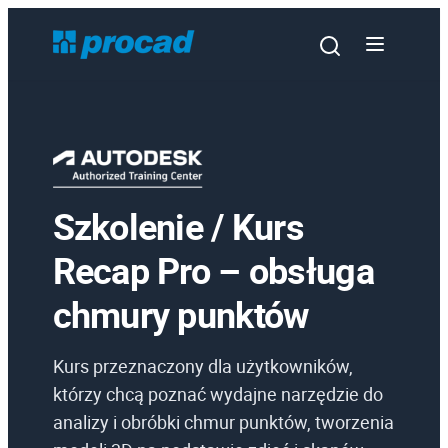
Szkolenie / Kurs
Oprogramowanie
Recap Pro – obsługa
Szkolenia
chmury punktów
Usługi
Urządzenia i serwis
Kurs przeznaczony dla użytkowników,
Promocje
którzy chcą poznać wydajne narzędzie do
analizy i obróbki chmur punktów, tworzenia
Wiedza