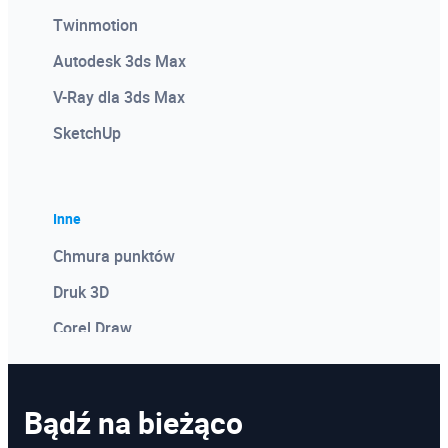
Twinmotion
Autodesk 3ds Max
V-Ray dla 3ds Max
SketchUp
Inne
Chmura punktów
Druk 3D
Corel Draw
Photoshop
Microsoft Power BI
Bądź na bieżąco
Microsoft Project