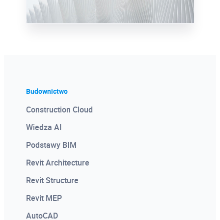
Więcej
Budownictwo
Certyfikat Pochodzenia
Construction Cloud
Oprogramowania
Wiedza AI
Dodawany do każdej licencji Autodesk
Podstawy BIM
Certyfikat potwierdzający legalność
oprogramowania. Dobry materiał
Revit Architecture
wizerunkowy, ofertowy, przetargowy.
Revit Structure
Revit MEP
AutoCAD