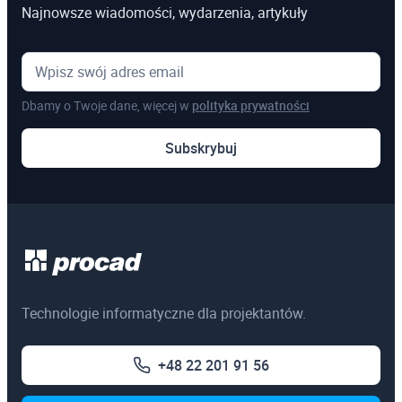
Najnowsze wiadomości, wydarzenia, artykuły
Kosztorysowanie w programie Norma
Microsoft Excel
Dbamy o Twoje dane, więcej w
polityka prywatności
Pozostałe
Subskrybuj
Szkolenia online
Szkolenia dedykowane
Egzaminy certyfikacyjne
3ds Max
Technologie informatyczne dla projektantów.
AutoCAD
+48 22 201 91 56
Autodesk Revit Architecture