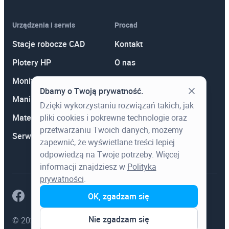
Urządzenia i serwis
Procad
Stacje robocze CAD
Kontakt
Plotery HP
O nas
Monitory
Polityka prywatności
Dbamy o Twoją prywatność.
Manipulatory 3D
Promocje
Dzięki wykorzystaniu rozwiązań takich, jak
pliki cookies i pokrewne technologie oraz
Materiały eksploatacyjne
Aktualności
przetwarzaniu Twoich danych, możemy
Serwis
Wiedza
zapewnić, że wyświetlane treści lepiej
odpowiedzą na Twoje potrzeby. Więcej
informacji znajdziesz w
Polityka
prywatności
.
OK, zgadzam się
Nie zgadzam się
© 2023 Procad. Wszystkie prawa zastrzeżone.