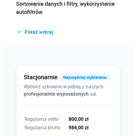
Sortowanie danych i filtry, wykorzystanie
autofiltrów
Pokaż więcej
Sumy częściowe – sumowanie danych po
kategoriach
Podstawowa walidacja danych (wybór z
Stacjonarnie
Najczęściej wybierane
list rozwijanych)
Wybierz szkolenie w jednej z naszych
profesjonalnie wyposażonych
sal.
Śledzenie zależności
Regularna netto
800,00 zł
Regularna brutto
984,00 zł