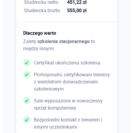
Studencka netto
451,22 zł
Praca z wykresami
Studencka brutto
555,00 zł
Podstawowe typy wykresów i określanie źródeł
danych, formatowanie wykresów
Dlaczego warto
Zalety
szkolenia stacjonarnego
to
Drukowanie i jego opcje
między innymi:
Przygotowywanie arkusza do druku
Certyfikat ukończenia szkolenia
Profesjonalni, certyfikowani trenerzy
Zarządzanie skoroszytami
z wieloletnim doświadczeniem
szkoleniowym
Tworzenie i organizacja skoroszytów, odnośniki
między skoroszytami, formaty plików, import i
Sale wyposażone w nowoczesny
eksport pomiędzy formatami
sprzęt komputerowy
Bezpośredni kontakt z trenerem i
innymi uczestnikami