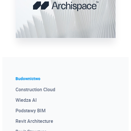
kanale youtube PROCAD. Nagrania
wydarzeń i specjalnie tworzony materiał
wideo.
Więcej
Budownictwo
Certyfikat Pochodzenia
Construction Cloud
Oprogramowania
Wiedza AI
Dodawany do każdej licencji Autodesk
Podstawy BIM
Certyfikat potwierdzający legalność
oprogramowania. Dobry materiał
Revit Architecture
wizerunkowy, ofertowy, przetargowy.