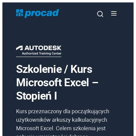
Szkolenie / Kurs
Oprogramowanie
Microsoft Excel –
Szkolenia
Stopień I
Usługi
Urządzenia i serwis
Kurs przeznaczony dla początkujących
Promocje
użytkowników arkuszy kalkulacyjnych
Microsoft Excel. Celem szkolenia jest
Wiedza