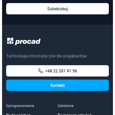
Pozostałe
Subskrybuj
Szkolenia online
Szkolenia dedykowane
Egzaminy certyfikacyjne
3ds Max
Technologie informatyczne dla projektantów.
AutoCAD
+48 22 201 91 56
Autodesk Revit Architecture
Autodesk Inventor
Kontakt
Oprogramowanie
Szkolenia