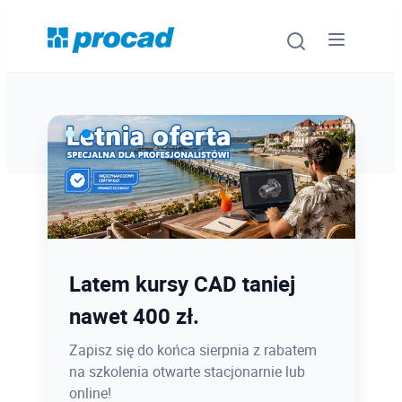
Oprogramowanie
Szkolenia
Usługi
Ostatnie dni promocji Blind
Latem kursy CAD taniej
Urządzenia i serwis
Bird
nawet 400 zł.
Promocje
12.08 o 12:08 zamykamy Blind Bird na
Zapisz się do końca sierpnia z rabatem
PROCAD EXPO 2026 - dołącz w
na szkolenia otwarte stacjonarnie lub
Wiedza
najlepszej cenie!
online!