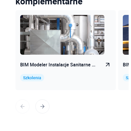
komplementarne
BIM Modeler Instalacje Sanitarne ...
BIM
Szkolenia
Sz