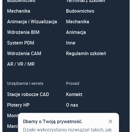
Budownictwo
Terminarz szkoleń
Mechanika
Budownictwo
Animacja i Wizualizacja
Mechanika
Wdrożenia BIM
Animacja
System PDM
Inne
Wdrożenia CAM
Regulamin szkoleń
AR / VR / MR
Urządzenia i serwis
Procad
Stacje robocze CAD
Kontakt
Plotery HP
O nas
Monitory
Polityka prywatności
Dbamy o Twoją prywatność.
Manipulatory 3D
Promocje
Dzięki wykorzystaniu rozwiązań takich, jak