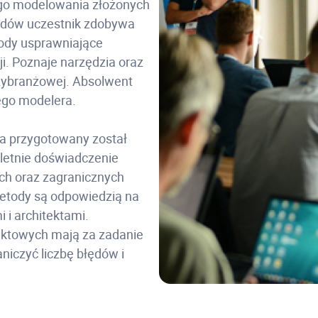
ego modelowania złożonych
zdów uczestnik zdobywa
ody usprawniające
i. Poznaje narzędzia oraz
dzybranżowej. Absolwent
nego modelera.
ra przygotowany został
oletnie doświadczenie
ich oraz zagranicznych
etody są odpowiedzią na
 i architektami.
jektowych mają za zadanie
iczyć liczbę błędów i