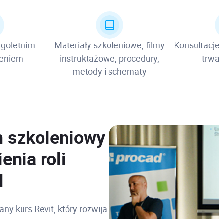
ugoletnim
Materiały szkoleniowe, filmy
Konsultacje
zeniem
instruktażowe, procedury,
trwa
metody i schematy
 szkoleniowy
enia roli
M
y kurs Revit, który rozwija