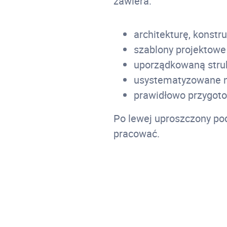
zawiera:
architekturę, konstruk
szablony projektowe 
uporządkowaną struk
usystematyzowane n
prawidłowo przygoto
Po lewej uproszczony po
pracować.