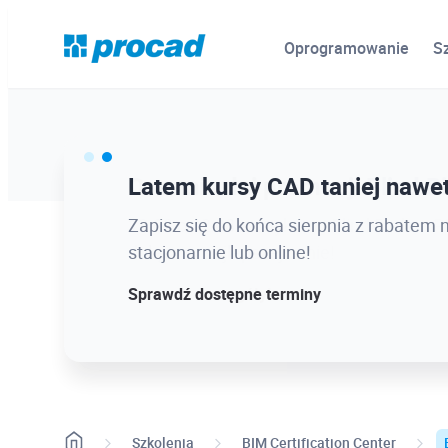
Oprogramowanie
S
Ostatnie dni promocji Blind B
Latem kursy CAD taniej nawet
12.08 o 12:08 zamykamy Blind Bird na
Zapisz się do końca sierpnia z rabatem 
dołącz w najlepszej cenie!
stacjonarnie lub online!
Sprawdź szczegóły!
Sprawdź dostępne terminy
Szkolenia
BIM Certification Center