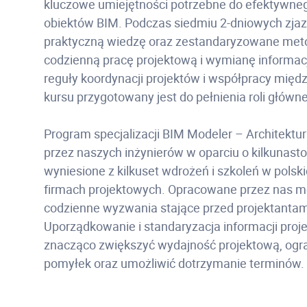
kluczowe umiejętności potrzebne do efektywn
obiektów BIM. Podczas siedmiu 2-dniowych zja
praktyczną wiedzę oraz zestandaryzowane met
codzienną pracę projektową i wymianę informacj
reguły koordynacji projektów i współpracy mię
kursu przygotowany jest do pełnienia roli głów
Program specjalizacji BIM Modeler – Architektu
przez naszych inżynierów w oparciu o kilkunast
wyniesione z kilkuset wdrożeń i szkoleń w polsk
firmach projektowych. Opracowane przez nas m
codzienne wyzwania stające przed projektantami
Uporządkowanie i standaryzacja informacji pro
znacząco zwiększyć wydajność projektową, ogran
pomyłek oraz umożliwić dotrzymanie terminów.