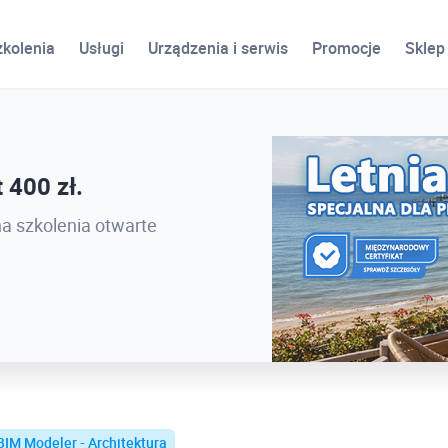
zkolenia
Usługi
Urządzenia i serwis
Promocje
Sklep
ird
 400 zł.
 PROCAD EXPO 2026 -
na szkolenia otwarte
BIM Modeler - Architektura