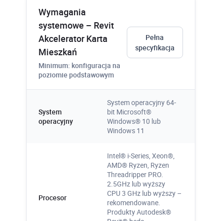
Wymagania
Blisko 2500 rozwiązanych problemów
systemowe – Revit
projektowych, a także związanych z
Akcelerator Karta
Pełna
instalacją i błędami oprogramowania,
specyfikacja
Mieszkań
wadliwie działającym sprzętem, itp.
Minimum: konfiguracja na
Więcej
poziomie podstawowym
System operacyjny 64-
System
bit Microsoft®
operacyjny
Windows® 10 lub
Windows 11
Intel® i-Series, Xeon®,
1300 unikalnych filmów
AMD® Ryzen, Ryzen
Threadripper PRO.
instruktażowych
2.5GHz lub wyższy
Gigantyczna wiedza zgromadzona na
CPU 3 GHz lub wyższy –
Procesor
rekomendowane.
kanale youtube PROCAD. Nagrania
Produkty Autodesk®
wydarzeń i specjalnie tworzony materiał