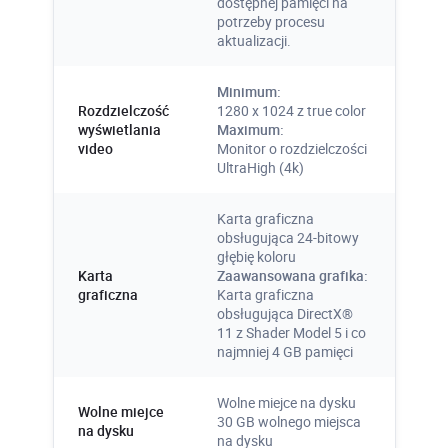
dostępnej pamięci na
potrzeby procesu
aktualizacji.
Minimum:
Rozdzielczość
1280 x 1024 z true color
wyświetlania
Maximum:
video
Monitor o rozdzielczości
UltraHigh (4k)
Karta graficzna
obsługująca 24-bitowy
głębię koloru
Karta
Zaawansowana grafika:
graficzna
Karta graficzna
obsługująca DirectX®
11 z Shader Model 5 i co
najmniej 4 GB pamięci
Wolne miejce na dysku
Wolne miejce
30 GB wolnego miejsca
na dysku
na dysku