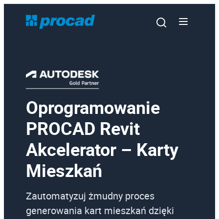
Oprogramowanie
Oprogramowanie
PROCAD Revit
Szkolenia
Akcelerator – Karty
Usługi
Mieszkań
Urządzenia i serwis
Promocje
Zautomatyzuj żmudny proces
Wiedza
generowania kart mieszkań dzięki