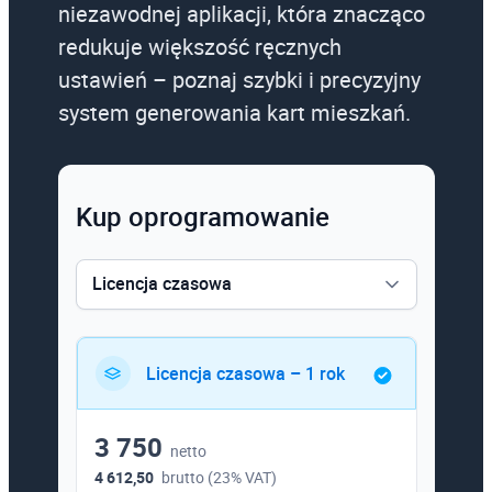
niezawodnej aplikacji, która znacząco
redukuje większość ręcznych
ustawień – poznaj szybki i precyzyjny
system generowania kart mieszkań.
Kup oprogramowanie
Licencja czasowa
Licencja czasowa
Licencja czasowa – 1 rok
3 750
netto
4 612,50
brutto (23% VAT)