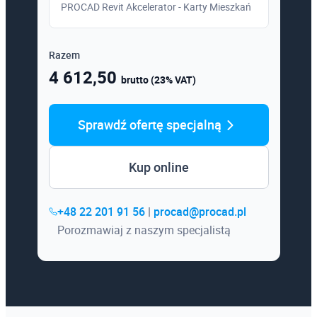
PROCAD Revit Akcelerator - Karty Mieszkań
Razem
4 612,50
brutto (23% VAT)
Sprawdź ofertę specjalną
Kup online
+48 22 201 91 56
|
procad@procad.pl
Porozmawiaj z naszym specjalistą