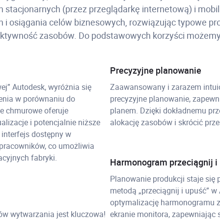
tacjonarnych (przez przeglądarkę internetową) i mobil
h i osiągania celów biznesowych, rozwiązując typowe prob
ektywność zasobów. Do podstawowych korzyści możemy 
Precyzyjne planowanie
ej” Autodesk, wyróżnia się
Zaawansowany i zarazem intuic
enia w porównaniu do
precyzyjne planowanie, zapewni
ie chmurowe oferuje
planem. Dzięki dokładnemu pr
izacje i potencjalnie niższe
alokację zasobów i skrócić prze
 interfejs dostępny w
 pracowników, co umożliwia
cyjnych fabryki.
Harmonogram przeciągnij i
Planowanie produkcji staje się
metodą „przeciągnij i upuść” w
optymalizację harmonogramu z
w wytwarzania jest kluczowa!
ekranie monitora, zapewniając 