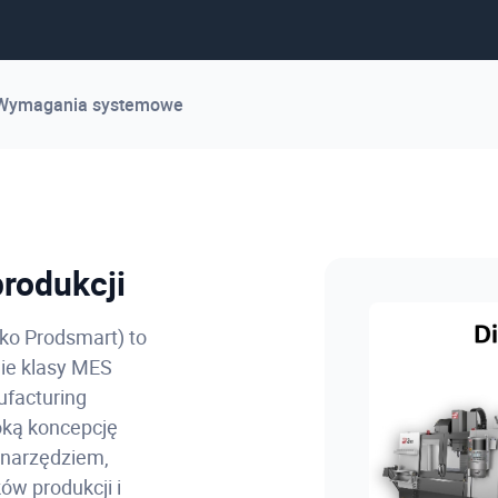
Wymagania systemowe
produkcji
ko Prodsmart) to
ie klasy MES
facturing
oką koncepcję
 narzędziem,
ów produkcji i