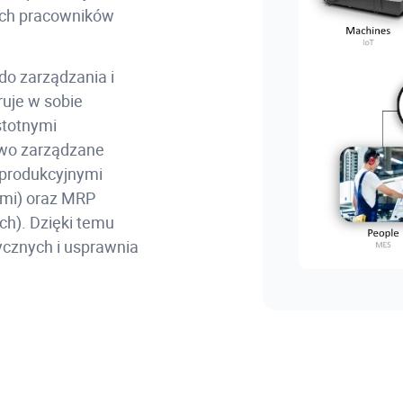
nych pracowników
do zarządzania i
ruje w sobie
stotnymi
owo zarządzane
 produkcyjnymi
ami) oraz MRP
h). Dzięki temu
ycznych i usprawnia