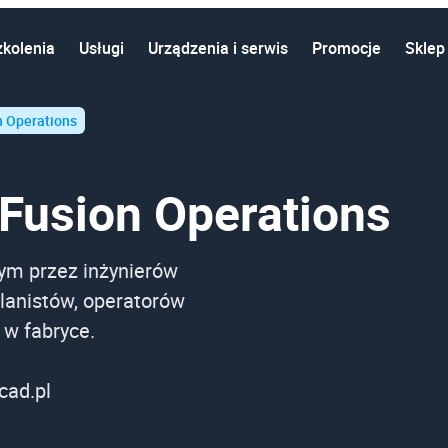
zkolenia
Usługi
Urządzenia i serwis
Promocje
Sklep
n Operations
Fusion Operations
ym przez inżynierów
 planistów, operatorów
 w fabryce.
cad.pl