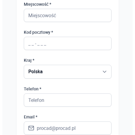
Miejscowość *
Kod pocztowy *
Kraj *
Polska
Polska
Telefon *
Ukraina
Hiszpania
Email *
Niemcy
Wielka Brytania