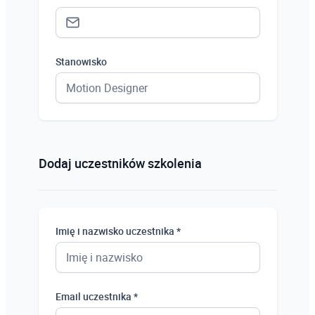
Stanowisko
Status *
Osoba prywatna
Dodaj uczestników szkolenia
Osoba prywatna
Student
Imię i nazwisko uczestnika *
Uczeń
Bezrobotny
Email uczestnika *