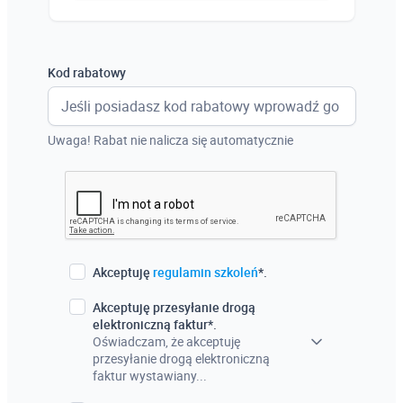
Austria
Włochy
Kod rabatowy
Francja
Szwecja
Uwaga! Rabat nie nalicza się automatycznie
Holandia
Czechy
Akceptuję
regulamin szkoleń
*.
Akceptuję przesyłanie drogą
elektroniczną faktur*.
Oświadczam, że akceptuję
przesyłanie drogą elektroniczną
faktur wystawiany...