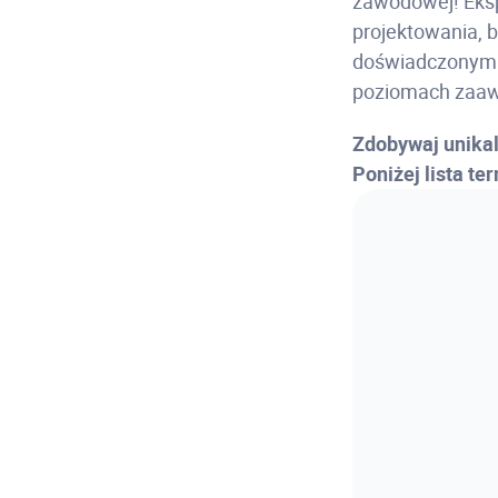
zawodowej! Eksp
projektowania, 
doświadczonym p
poziomach zaa
Zdobywaj unikal
Poniżej lista te