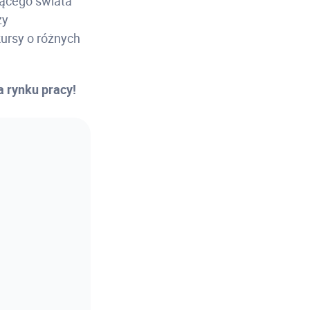
jącego świata
zy
ursy o różnych
a rynku pracy!