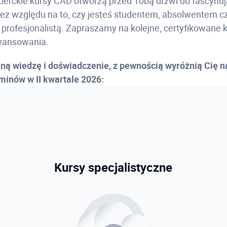
erckie kursy CAD otworzą przed Tobą drzwi do fascynu
bez względu na to, czy jesteś studentem, absolwentem c
rofesjonalistą. Zapraszamy na kolejne, certyfikowane k
wansowania.
ną wiedzę i doświadczenie, z pewnością wyróżnią Cię n
rminów w II kwartale 2026:
Kursy specjalistyczne