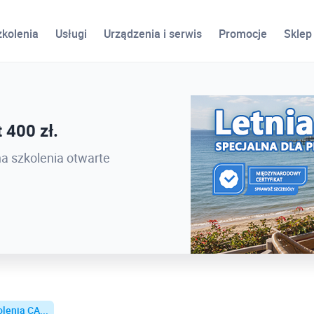
zkolenia
Usługi
Urządzenia i serwis
Promocje
Sklep
ird
 400 zł.
 PROCAD EXPO 2026 -
na szkolenia otwarte
lenia CA...