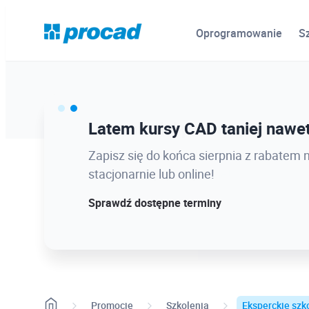
Oprogramowanie
S
Ostatnie dni promocji Blind B
Latem kursy CAD taniej nawet
12.08 o 12:08 zamykamy Blind Bird na
Zapisz się do końca sierpnia z rabatem 
dołącz w najlepszej cenie!
stacjonarnie lub online!
Sprawdź szczegóły!
Sprawdź dostępne terminy
Promocje
Szkolenia
Eksperckie szko