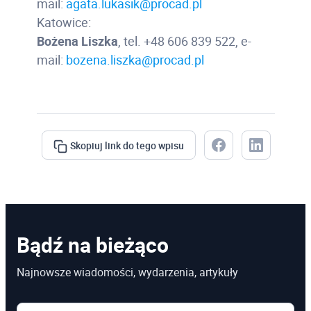
mail:
agata.lukasik@procad.pl
Katowice:
Bożena Liszka
, tel. +48 606 839 522, e-
mail:
bozena.liszka@procad.pl
Skopiuj link do tego wpisu
Bądź na bieżąco
Najnowsze wiadomości, wydarzenia, artykuły