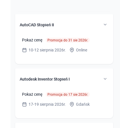
AutoCAD Stopień II
Pokaż cenę
Promocja do 31 sie 2026r.
10-12 sierpnia 2026r.
Online
Terminy zajęć
Autodesk Inventor Stopień I
10.08, 11.08 (09:00-16:00), 12.08.2026r.
(09:00-15:00)
Pokaż cenę
Promocja do 17 sie 2026r.
17-19 sierpnia 2026r.
Gdańsk
Miejsce szkolenia
Kurs Online
tel. (58) 7396800