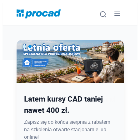
Oprogramowanie
Szkolenia
Usługi
Ostatnie dni promocji Blind
Latem kursy CAD taniej
Urządzenia i serwis
Bird
nawet 400 zł.
Promocje
12.08 o 12:08 zamykamy Blind Bird na
Zapisz się do końca sierpnia z rabatem
PROCAD EXPO 2026 - dołącz w
na szkolenia otwarte stacjonarnie lub
Wiedza
najlepszej cenie!
online!