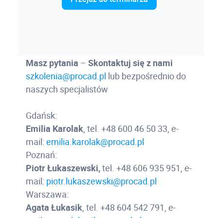
Online brutto
799,50 zł
859,77 zł
Zapisz się
Miejsce szkolenia
Studencka online
451,22 zł
Kurs Online
netto
tel. (58) 739-68-00
Studencka online
555,00 zł
brutto
Masz pytania
–
Skontaktuj się z nami
Cena
szkolenia@procad.pl
lub bezpośrednio do
naszych specjalistów
Online netto
899,00 zł
999,00 zł
Program szkolenia
1 105,77 zł
1 228,77
Online brutto
zł
Zapisz się
Gdańsk:
Emilia Karolak
, tel. +48 600 46 50 33, e-
Studencka online
451,22 zł
netto
mail:
emilia.karolak@procad.pl
Studencka online
555,00 zł
Poznań:
brutto
Piotr Łukaszewski,
tel. +48 606 935 951, e-
mail:
piotr.lukaszewski@procad.pl
Warszawa:
Program szkolenia
Agata Łukasik
, tel. +48 604 542 791, e-
Zapisz się