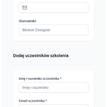
Stanowisko
Status *
Osoba prywatna
Dodaj uczestników szkolenia
Osoba prywatna
Student
Imię i nazwisko uczestnika *
Uczeń
Bezrobotny
Email uczestnika *