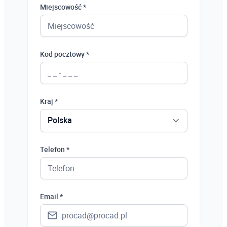
Miejscowość *
Kod pocztowy *
Kraj *
Polska
Polska
Telefon *
Ukraina
Hiszpania
Email *
Niemcy
Wielka Brytania