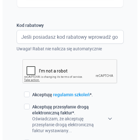
Austria
Włochy
Kod rabatowy
Francja
Szwecja
Uwaga! Rabat nie nalicza się automatycznie
Holandia
Czechy
Akceptuję
regulamin szkoleń
*.
Akceptuję przesyłanie drogą
elektroniczną faktur*.
Oświadczam, że akceptuję
przesyłanie drogą elektroniczną
faktur wystawiany...