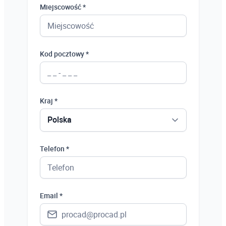
Miejscowość *
Kod pocztowy *
Kraj *
Polska
Polska
Telefon *
Ukraina
Hiszpania
Email *
Niemcy
Wielka Brytania