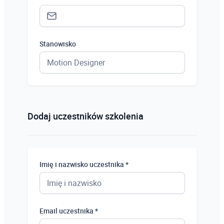
Stanowisko
Status *
Osoba prywatna
Dodaj uczestników szkolenia
Osoba prywatna
Student
Imię i nazwisko uczestnika *
Uczeń
Bezrobotny
Email uczestnika *