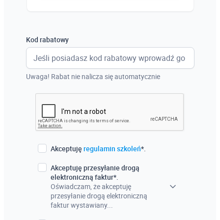
Austria
Włochy
Kod rabatowy
Francja
Szwecja
Uwaga! Rabat nie nalicza się automatycznie
Holandia
Czechy
Akceptuję
regulamin szkoleń
*.
Akceptuję przesyłanie drogą
elektroniczną faktur*.
Oświadczam, że akceptuję
przesyłanie drogą elektroniczną
faktur wystawiany...