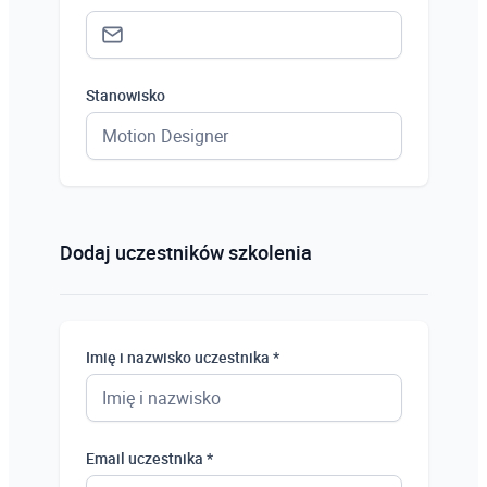
Stanowisko
Status *
Osoba prywatna
Dodaj uczestników szkolenia
Osoba prywatna
Student
Imię i nazwisko uczestnika *
Uczeń
Bezrobotny
Email uczestnika *