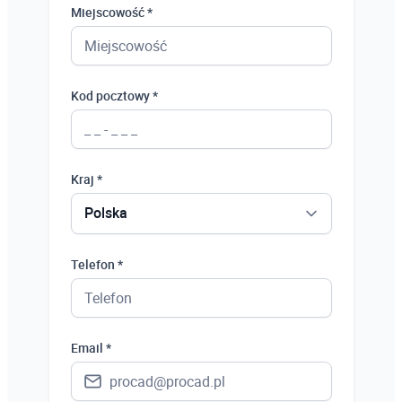
Miejscowość *
Kod pocztowy *
Kraj *
Polska
Polska
Telefon *
Ukraina
Hiszpania
Email *
Niemcy
Wielka Brytania