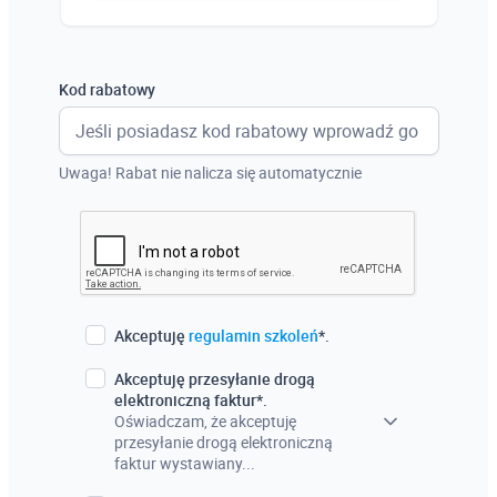
Austria
Włochy
Kod rabatowy
Francja
Szwecja
Uwaga! Rabat nie nalicza się automatycznie
Holandia
Czechy
Akceptuję
regulamin szkoleń
*.
Akceptuję przesyłanie drogą
elektroniczną faktur*.
Oświadczam, że akceptuję
przesyłanie drogą elektroniczną
faktur wystawiany...