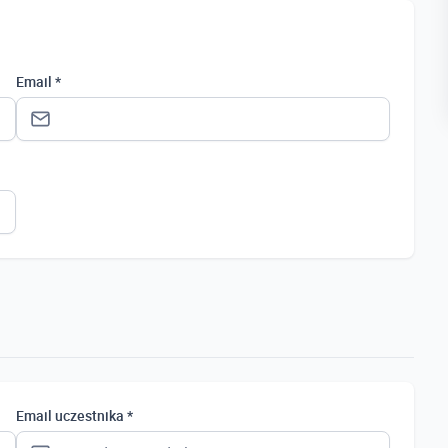
Email *
Status *
Osoba prywatna
Osoba prywatna
Student
Uczeń
Bezrobotny
Email uczestnika *