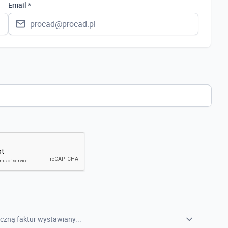
Polska
Email *
Ukraina
Hiszpania
Niemcy
Wielka Brytania
Austria
Włochy
Francja
Szwecja
Holandia
Czechy
czną faktur wystawiany...