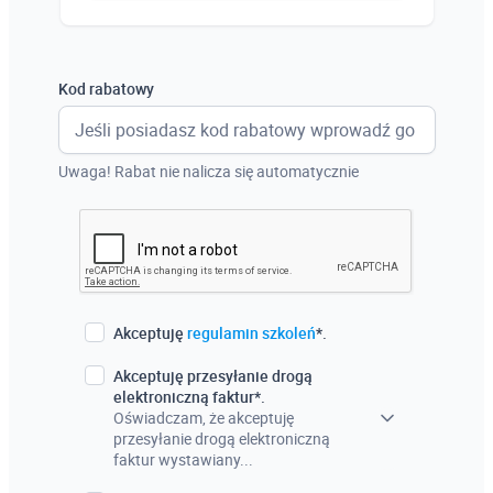
Austria
Włochy
Kod rabatowy
Francja
Szwecja
Uwaga! Rabat nie nalicza się automatycznie
Holandia
Czechy
Akceptuję
regulamin szkoleń
*.
Akceptuję przesyłanie drogą
elektroniczną faktur*.
Oświadczam, że akceptuję
przesyłanie drogą elektroniczną
faktur wystawiany...