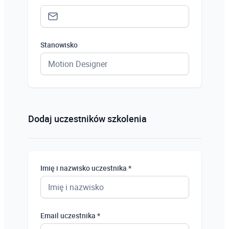
Stanowisko
Status *
Osoba prywatna
Dodaj uczestników szkolenia
Osoba prywatna
Student
Imię i nazwisko uczestnika *
Uczeń
Bezrobotny
Email uczestnika *