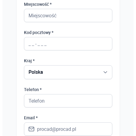
Miejscowość *
Kod pocztowy *
Kraj *
Polska
Polska
Telefon *
Ukraina
Hiszpania
Email *
Niemcy
Wielka Brytania