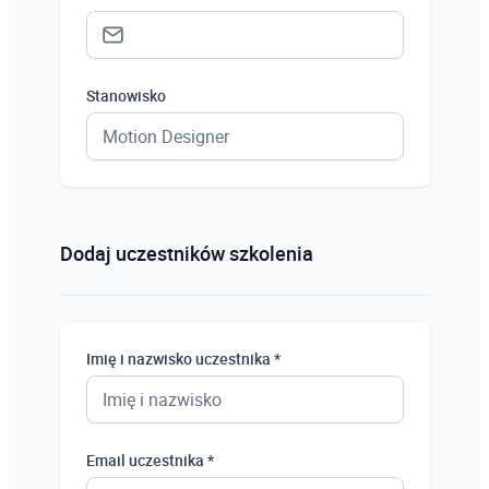
Stanowisko
Status *
Osoba prywatna
Dodaj uczestników szkolenia
Osoba prywatna
Student
Imię i nazwisko uczestnika *
Uczeń
Bezrobotny
Email uczestnika *