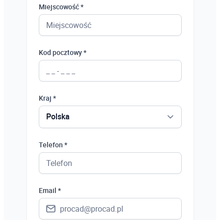
Miejscowość *
Kod pocztowy *
Kraj *
Polska
Polska
Telefon *
Ukraina
Hiszpania
Email *
Niemcy
Wielka Brytania