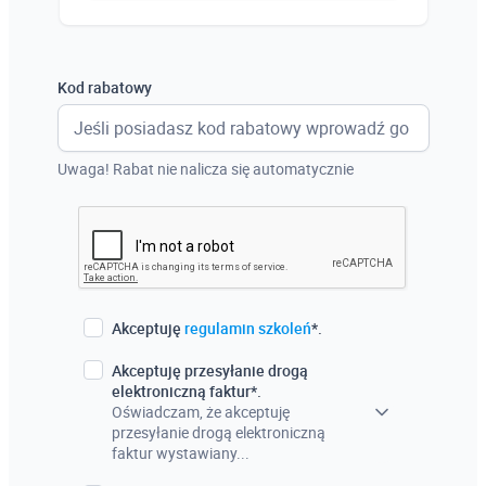
Austria
Włochy
Kod rabatowy
Francja
Szwecja
Uwaga! Rabat nie nalicza się automatycznie
Holandia
Czechy
Akceptuję
regulamin szkoleń
*.
Akceptuję przesyłanie drogą
elektroniczną faktur*.
Oświadczam, że akceptuję
przesyłanie drogą elektroniczną
faktur wystawiany...