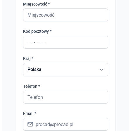
Miejscowość *
Kod pocztowy *
Kraj *
Polska
Polska
Telefon *
Ukraina
Hiszpania
Email *
Niemcy
Wielka Brytania