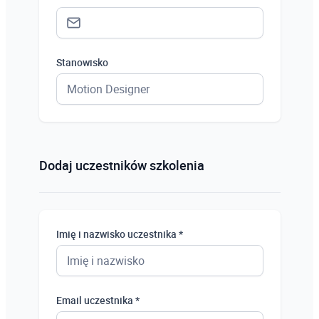
Stanowisko
Status *
Osoba prywatna
Dodaj uczestników szkolenia
Osoba prywatna
Student
Imię i nazwisko uczestnika *
Uczeń
Bezrobotny
Email uczestnika *