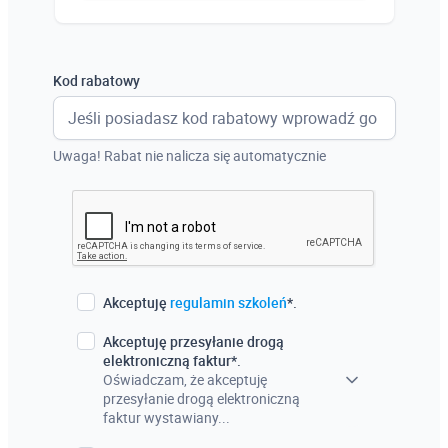
Austria
Włochy
Kod rabatowy
Francja
Szwecja
Uwaga! Rabat nie nalicza się automatycznie
Holandia
Czechy
Akceptuję
regulamin szkoleń
*.
Akceptuję przesyłanie drogą
elektroniczną faktur*.
Oświadczam, że akceptuję
przesyłanie drogą elektroniczną
faktur wystawiany...