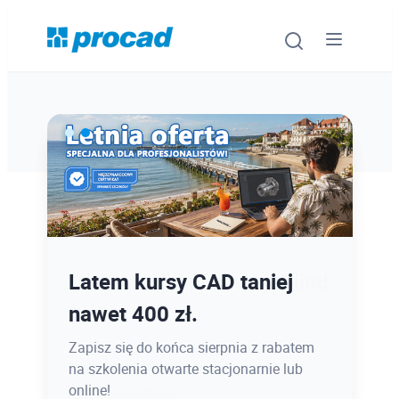
Oprogramowanie
Szkolenia
Usługi
Ostatnie dni promocji Blind
Latem kursy CAD taniej
Urządzenia i serwis
Bird
nawet 400 zł.
Promocje
12.08 o 12:08 zamykamy Blind Bird na
Zapisz się do końca sierpnia z rabatem
PROCAD EXPO 2026 - dołącz w
na szkolenia otwarte stacjonarnie lub
Wiedza
najlepszej cenie!
online!