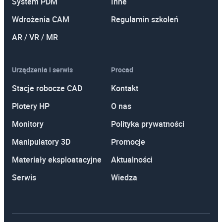
System PDM
Inne
CorelDRAW! Stopień II
Wdrożenia CAM
Regulamin szkoleń
Design Accelerator w Autodesk Inventor
AR / VR / MR
Professional
Dostosowywanie AutoCAD do potrzeb użytkownika
Urządzenia i serwis
Procad
Druk 3D
Stacje robocze CAD
Kontakt
Drukowanie w programie AutoCAD
Plotery HP
O nas
Egzamin AutoCAD
Monitory
Polityka prywatności
Google SketchUp
Manipulatory 3D
Promocje
Materiały eksploatacyjne
Aktualności
iLogic w Autodesk Inventor
Serwis
Wiedza
Kosztorysowanie w programie Norma PRO
Microsoft Excel Stopień I
Microsoft Excel Stopień II