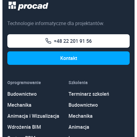
Autodesk Inventor Nastran
Program szkolenia
Autodesk Inventor Stopień I
Technologie informatyczne dla projektantów.
Zapisz się
Autodesk Inventor Stopień II
Autodesk Inventor Tooling
+48 22 201 91 56
Autodesk Navisworks
Kontakt
Autodesk Robot Structural Analysis
Autodesk Simulation
Oprogramowanie
Szkolenia
Autodesk Vault
Budownictwo
Terminarz szkoleń
Autodesk Vault Professional
Mechanika
Budownictwo
BIM - nowoczesne zarządzanie w budownictwie
Animacja i Wizualizacja
Mechanika
CFD Analizy przepływów
Wdrożenia BIM
Animacja
CorelDRAW! Stopień I