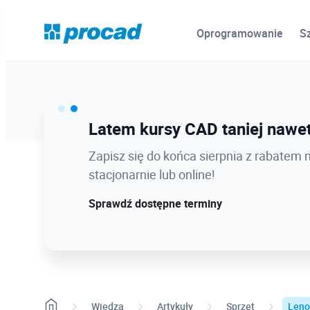
Oprogramowanie
S
Ostatnie dni promocji Blind B
Latem kursy CAD taniej nawet
12.08 o 12:08 zamykamy Blind Bird na
Zapisz się do końca sierpnia z rabatem 
dołącz w najlepszej cenie!
stacjonarnie lub online!
Sprawdź szczegóły!
Sprawdź dostępne terminy
Wiedza
Artykuły
Sprzęt
Leno