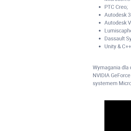
PTC Creo;
Autodesk 3
Autodesk 
Lumiscaphe
Dassault S
Unity & C++
Wymagania dla o
NVIDIA GeForce 
systemem Micros