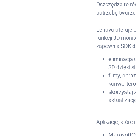
Oszczędza to ró
potrzebę tworzen
Lenovo oferuje 
funkcji 3D monit
zapewnia SDK dl
eliminacja
3D dzięki s
filmy, obra
konwertero
skorzystaj 
aktualizac
Aplikacje, które
Microsoft®