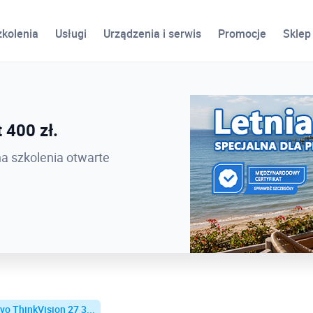
zkolenia
Usługi
Urządzenia i serwis
Promocje
Sklep
ird
 400 zł.
 PROCAD EXPO 2026 -
na szkolenia otwarte
vo ThinkVision 27 3...