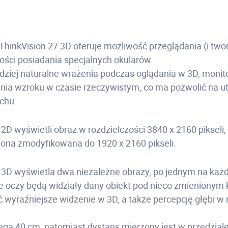
hinkVision 27 3D oferuje możliwość przeglądania (i twor
ości posiadania specjalnych okularów.
dziej naturalne wrażenia podczas oglądania w 3D, moni
enia wzroku w czasie rzeczywistym, co ma pozwolić na 
uchu.
 2D wyświetli obraz w rozdzielczości 3840 x 2160 pikseli
e ona zmodyfikowana do 1920 x 2160 pikseli.
e 3D wyświetla dwa niezależne obrazy, po jednym na każd
e oczy będą widziały dany obiekt pod nieco zmienionym
 wyraźniejsze widzenie w 3D, a także percepcję głębi w 
ięga 40 cm, natomiast dystans mierzony jest w przedzial