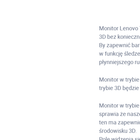
Monitor Lenovo T
3D bez konieczn
By zapewnić bar
w funkcję śledz
płynniejszego r
Monitor w trybie
trybie 3D będzi
Monitor w trybi
sprawia że nasz
ten ma zapewnić
środowisku 3D.
Pole widzenia s