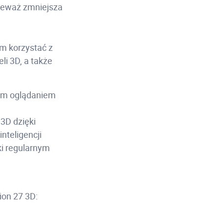
nieważ zmniejsza
m korzystać z
li 3D, a także
wym oglądaniem
3D dzięki
nteligencji
ęki regularnym
ion 27 3D: