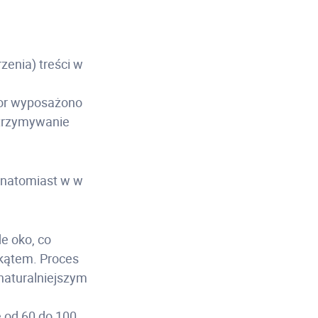
zenia) treści w
tor wyposażono
utrzymywanie
, natomiast w w
e oko, co
 kątem. Proces
naturalniejszym
e od 60 do 100