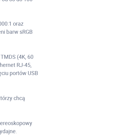
000:1 oraz
eni barw sRGB
1 TMDS (4K, 60
thernet RJ-45,
ięciu portów USB
którzy chcą
stereoskopowy
wydajne.