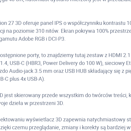
ion 27 3D oferuje panel IPS o współczynniku kontrastu 1
cji na poziomie 310 nitów. Ekran pokrywa 100% przestrz
 gamutu Adobe RGB i DCI-P3.
dostępnione porty, to znajdziemy tutaj zestaw z HDMI 2.
 1.4, USB-C (HBR3, Power Delivery do 100 W), sieciowy E
zdo Audio-jack 3.5 mm oraz USB HUB składający się z p
SB-C plus 4x USB-A).
3D jest skierowany przede wszystkim do twórców treści, 
je dzieła w przestrzeni 3D.
projektowaniu wyświetlacz 3D zapewnia natychmiastowy 
dzięki czemu przeglądanie, zmiany i korekty są bardziej 