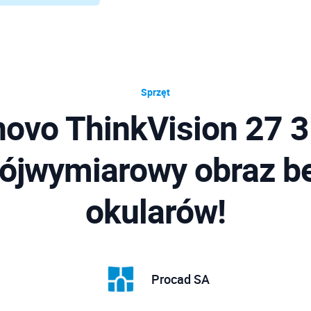
Sprzęt
ovo ThinkVision 27 
rójwymiarowy obraz b
okularów!
Procad SA