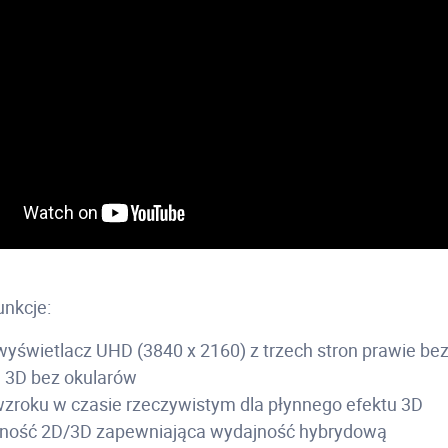
unkcje:
wyświetlacz UHD (3840 x 2160) z trzech stron prawie be
 3D bez okularów
wzroku w czasie rzeczywistym dla płynnego efektu 3D
ność 2D/3D zapewniająca wydajność hybrydową