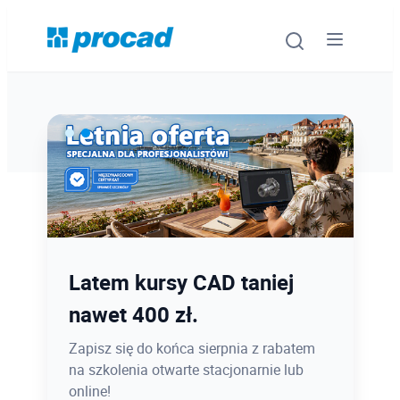
Oprogramowanie
Szkolenia
Usługi
Ostatnie dni promocji Blind
Latem kursy CAD taniej
Urządzenia i serwis
Bird
nawet 400 zł.
Promocje
12.08 o 12:08 zamykamy Blind Bird na
Zapisz się do końca sierpnia z rabatem
PROCAD EXPO 2026 - dołącz w
na szkolenia otwarte stacjonarnie lub
Wiedza
najlepszej cenie!
online!