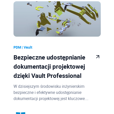
Sprzęt
11
PDM | Vault
8
CDE | Autodesk Construction Cloud
3
PLM
1
AutoCAD
1
PDM | Vault
Case Study
1
Bezpieczne udostępnianie
Konto Autodesk
1
dokumentacji projektowej
dzięki Vault Professional
3ds Max
1
Moldflow
4
W dzisiejszym środowisku inżynierskim
bezpieczne i efektywne udostępnianie
Advance Steel
9
dokumentacji projektowej jest kluczowe.…