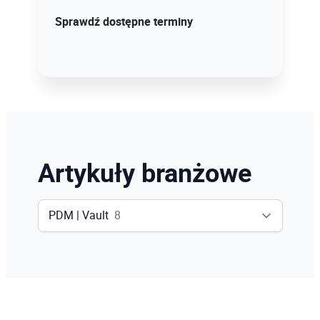
Sprawdź szczegóły!
Sprawdź dostępne terminy
Artykuły branżowe
PDM | Vault
8
Wszystko
104
Inventor
13
Revit
48