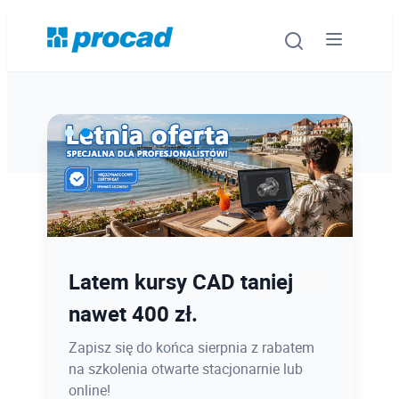
Oprogramowanie
Szkolenia
Usługi
Ostatnie dni promocji Blind
Latem kursy CAD taniej
Urządzenia i serwis
Bird
nawet 400 zł.
Promocje
12.08 o 12:08 zamykamy Blind Bird na
Zapisz się do końca sierpnia z rabatem
PROCAD EXPO 2026 - dołącz w
na szkolenia otwarte stacjonarnie lub
Wiedza
najlepszej cenie!
online!