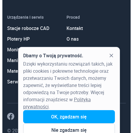
Urządzenia i serwis
Procad
Stacje robocze CAD
Kontakt
Plotery HP
O nas
Monitory
Polityka prywatności
Dbamy o Twoją prywatność.
Manipulatory 3D
Promocje
Dzięki wykorzystaniu rozwiązań takich, jak
Materiały eksploatacyjne
Aktualności
pliki cookies i pokrewne technologie oraz
przetwarzaniu Twoich danych, możemy
Serwis
Wiedza
zapewnić, że wyświetlane treści lepiej
odpowiedzą na Twoje potrzeby. Więcej
informacji znajdziesz w
Polityka
prywatności
.
OK, zgadzam się
Nie zgadzam się
© 2023 Procad. Wszystkie prawa zastrzeżone.