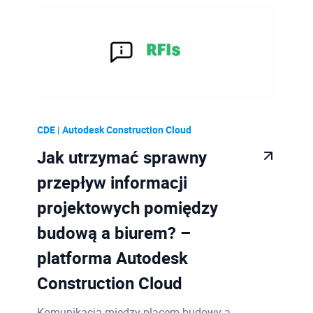
Sprzęt
11
PDM | Vault
8
CDE | Autodesk Construction Cloud
3
PLM
1
AutoCAD
1
CDE | Autodesk Construction Cloud
Case Study
1
Jak utrzymać sprawny
Konto Autodesk
1
przepływ informacji
projektowych pomiędzy
3ds Max
1
budową a biurem? –
Moldflow
4
platforma Autodesk
Advance Steel
9
Construction Cloud
Komunikacja między placem budowy a