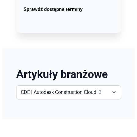
Sprawdź szczegóły!
Sprawdź dostępne terminy
Artykuły branżowe
CDE | Autodesk Construction Cloud
3
Wszystko
104
Inventor
13
Revit
48