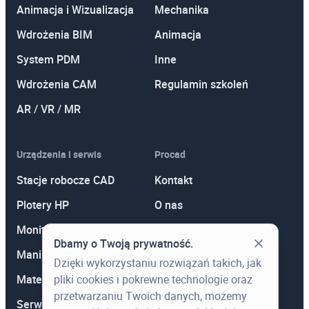
Animacja i Wizualizacja
Mechanika
Wdrożenia BIM
Animacja
System PDM
Inne
Wdrożenia CAM
Regulamin szkoleń
AR / VR / MR
Urządzenia i serwis
Procad
Stacje robocze CAD
Kontakt
Plotery HP
O nas
Monitory
Polityka prywatności
Dbamy o Twoją prywatność.
Manipulatory 3D
Promocje
Dzięki wykorzystaniu rozwiązań takich, jak
Materiały eksploatacyjne
Aktualności
pliki cookies i pokrewne technologie oraz
przetwarzaniu Twoich danych, możemy
Serwis
Wiedza