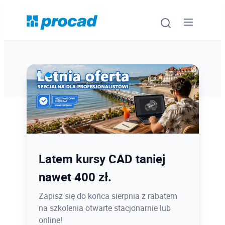
Oprogramowanie
Szkolenia
Usługi
Ostatnie dni promocji Blind
Latem kursy CAD taniej
Urządzenia i serwis
Bird
nawet 400 zł.
Promocje
12.08 o 12:08 zamykamy Blind Bird na
Zapisz się do końca sierpnia z rabatem
PROCAD EXPO 2026 - dołącz w
na szkolenia otwarte stacjonarnie lub
Wiedza
najlepszej cenie!
online!