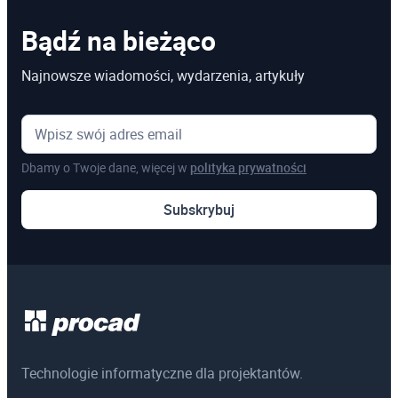
Autodesk 3DS MAX Stopień I
Bądź na bieżąco
Autodesk 3DS MAX Stopień II
Najnowsze wiadomości, wydarzenia, artykuły
Autodesk 3DS MAX Stopień III
Autodesk Advance Steel Stopień I
Autodesk Advance Steel stopień II
Dbamy o Twoje dane, więcej w
polityka prywatności
Autodesk Alias Design
Subskrybuj
Autodesk Construction Cloud
Autodesk Fusion 360
Autodesk Fusion CAM - frezowanie
Autodesk Fusion CAM - toczenie
Autodesk Inventor CAM
Technologie informatyczne dla projektantów.