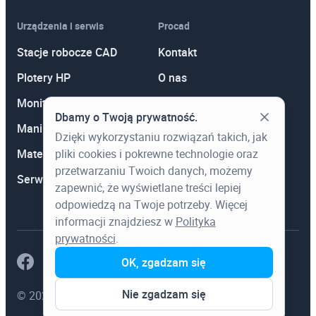
CorelDRAW! Stopień II
Urządzenia i serwis
Procad
Design Accelerator w Autodesk Inventor
Stacje robocze CAD
Kontakt
Professional
Plotery HP
O nas
Dostosowywanie AutoCAD do potrzeb użytkownika
Monitory
Polityka prywatności
Dbamy o Twoją prywatność.
Druk 3D
Manipulatory 3D
Promocje
Dzięki wykorzystaniu rozwiązań takich, jak
Drukowanie w programie AutoCAD
pliki cookies i pokrewne technologie oraz
Materiały eksploatacyjne
Aktualności
przetwarzaniu Twoich danych, możemy
Egzamin AutoCAD
Serwis
Wiedza
zapewnić, że wyświetlane treści lepiej
Google SketchUp
odpowiedzą na Twoje potrzeby. Więcej
informacji znajdziesz w
Polityka
iLogic w Autodesk Inventor
prywatności
.
Kosztorysowanie w programie Norma PRO
OK, zgadzam się
Microsoft Excel Stopień I
Nie zgadzam się
© 2023 Procad. Wszystkie prawa zastrzeżone.
Microsoft Excel Stopień II