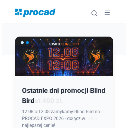
Oprogramowanie
Szkolenia
Usługi
Ostatnie dni promocji Blind
Latem kursy CAD taniej
Urządzenia i serwis
Bird
nawet 400 zł.
Promocje
12.08 o 12:08 zamykamy Blind Bird na
Zapisz się do końca sierpnia z rabatem
PROCAD EXPO 2026 - dołącz w
na szkolenia otwarte stacjonarnie lub
Wiedza
najlepszej cenie!
online!