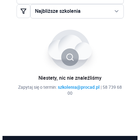
AutoCAD Architecture Stopień II
Najbliższe szkolenia
AutoCAD Civil 3D Stopień I
Najbliższe szkolenia
AutoCAD Civil 3D Stopień II
Najtańsze szkolenia
AutoCAD Electrical
AutoCAD Map 3D Stopień I
AutoCAD Map 3D Stopień II
AutoCAD Mechanical
Niestety, nic nie znaleźliśmy
Zapytaj się o termin:
szkolenia@procad.pl
| 58 739 68
AutoCAD P&ID
00
AutoCAD Plant 3D
AutoCAD Stopień I
AutoCAD Stopień II
AutoCAD Stopień III