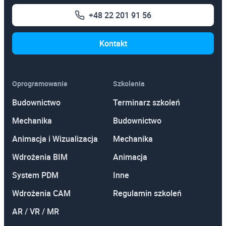
Autodesk Inventor Nastran
+48 22 201 91 56
Autodesk Inventor Stopień I
Kontakt
Autodesk Inventor Stopień II
Autodesk Inventor Tooling
Autodesk Navisworks
Oprogramowanie
Szkolenia
Budownictwo
Terminarz szkoleń
Autodesk Robot Structural Analysis
Mechanika
Budownictwo
Autodesk Simulation
Animacja i Wizualizacja
Mechanika
Autodesk Vault
Wdrożenia BIM
Animacja
Autodesk Vault Professional
System PDM
Inne
BIM - nowoczesne zarządzanie w budownictwie
Wdrożenia CAM
Regulamin szkoleń
CFD Analizy przepływów
AR / VR / MR
CorelDRAW! Stopień I