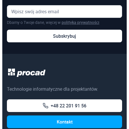
Regularna brutto
922,50 zł
984,00 zł
Zapisz się
Studencka netto
451,22 zł
Studencka brutto
555,00 zł
Dbamy o Twoje dane, więcej w
polityka prywatności
Subskrybuj
Program szkolenia
Zapisz się
Technologie informatyczne dla projektantów.
+48 22 201 91 56
Kontakt