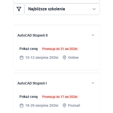
AutoCAD Architecture Stopień II
Najbliższe szkolenia
AutoCAD Civil 3D Stopień I
Najbliższe szkolenia
AutoCAD Civil 3D Stopień II
Najtańsze szkolenia
AutoCAD Electrical
AutoCAD Stopień II
AutoCAD Map 3D Stopień I
Pokaż cenę
Promocja do 31 sie 2026r.
AutoCAD Map 3D Stopień II
10-12 sierpnia 2026r.
Online
AutoCAD Mechanical
AutoCAD P&ID
Terminy zajęć
AutoCAD Plant 3D
AutoCAD Stopień I
10.08, 11.08 (09:00-16:00), 12.08.2026r.
AutoCAD Stopień I
(09:00-15:00)
Pokaż cenę
Promocja do 17 sie 2026r.
AutoCAD Stopień II
18-20 sierpnia 2026r.
Poznań
Miejsce szkolenia
AutoCAD Stopień III