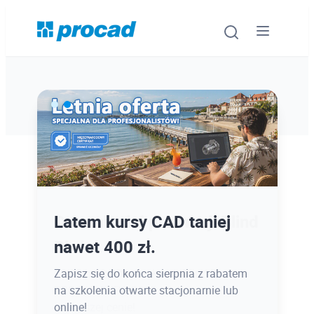
Oprogramowanie
Szkolenia
Usługi
Ostatnie dni promocji Blind
Latem kursy CAD taniej
Urządzenia i serwis
Bird
nawet 400 zł.
Promocje
12.08 o 12:08 zamykamy Blind Bird na
Zapisz się do końca sierpnia z rabatem
PROCAD EXPO 2026 - dołącz w
na szkolenia otwarte stacjonarnie lub
Wiedza
najlepszej cenie!
online!