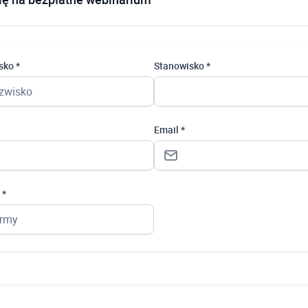
sko *
Stanowisko *
Email *
 *