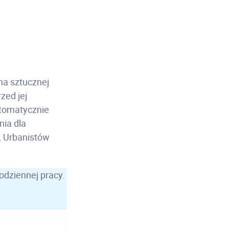
na sztucznej
zed jej
tomatycznie
ia dla
, Urbanistów
odziennej pracy.