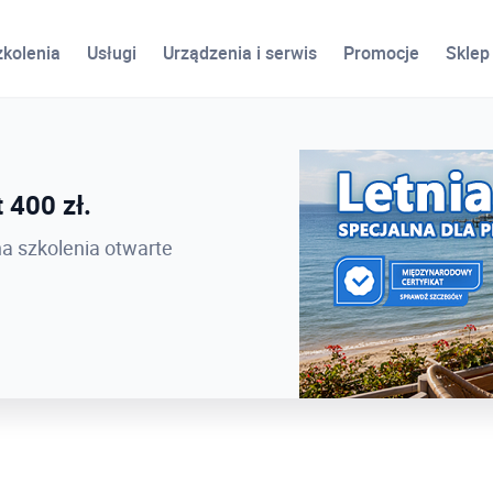
zkolenia
Usługi
Urządzenia i serwis
Promocje
Sklep
ird
 400 zł.
 PROCAD EXPO 2026 -
na szkolenia otwarte