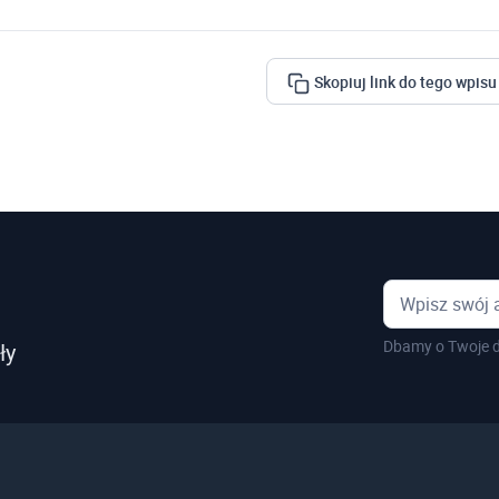
Skopiuj link do tego wpisu
Dbamy o Twoje d
ły