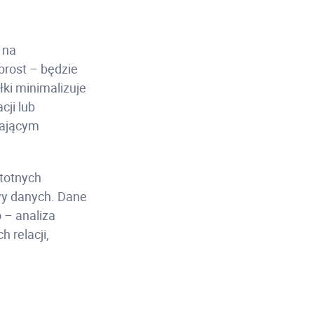
 na
prost – będzie
ki minimalizuje
cji lub
rającym
stotnych
wy danych. Dane
 – analiza
h relacji,