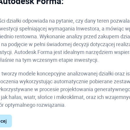
 Autodesk Forma:
ci działki odpowiada na pytanie, czy dany teren pozwala
nwestycji spełniającej wymagania Inwestora, a mówiąc w
iednio rentowna. Wykonanie analizy przed zakupem dział
 na podjęcie w pełni świadomej decyzji dotyczącej realiza
stycji. Autodesk Forma jest idealnym narzędziem wspie
aśnie na tym wczesnym etapie inwestycji.
tworzy modele koncepcyjne analizowanej działki oraz i
toczenia wykorzystując automatycznie pobierane zesta
korzystywane w procesie projektowania generatywnego
jak hałas, wiatr, słońce i mikroklimat, oraz ich wzajemnyc
ór optymalnego rozwiązania.
ęcej