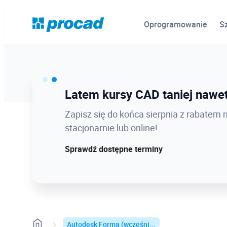
Oprogramowanie
S
Ostatnie dni promocji Blind B
Latem kursy CAD taniej nawet
12.08 o 12:08 zamykamy Blind Bird na
Zapisz się do końca sierpnia z rabatem 
dołącz w najlepszej cenie!
stacjonarnie lub online!
Sprawdź szczegóły!
Sprawdź dostępne terminy
Autodesk Forma (wcześni...