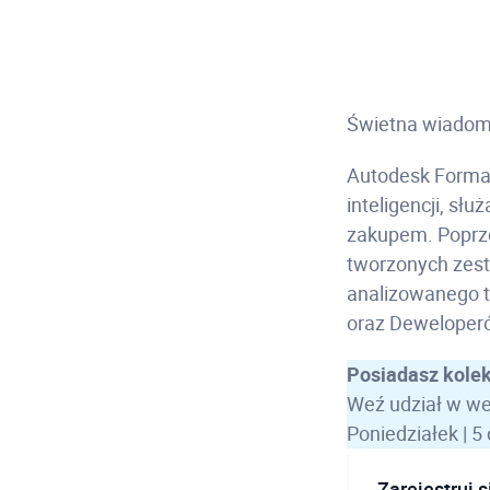
Świetna wiadomo
Autodesk Forma 
inteligencji, sł
zakupem. Poprz
tworzonych zes
analizowanego t
oraz Deweloper
Posiadasz kole
Weź udział w we
Poniedziałek | 5
Zarejestruj 