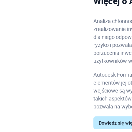
Więcej o
Analiza chłonnoś
zrealizowanie i
dla niego odpow
ryzyko i pozwala
porzucenia inwe
użytkowników wł
Autodesk Forma 
elementów jej o
wejściowe są wy
takich aspektów 
pozwala na wyb
Dowiedz się wi