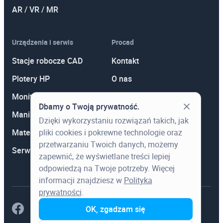
AR / VR / MR
Urządzenia i serwis
Procad
Stacje robocze CAD
Kontakt
Plotery HP
O nas
Monitory
Polityka prywatności
Dbamy o Twoją prywatność.
Manipulatory 3D
Promocje
Dzięki wykorzystaniu rozwiązań takich, jak
Materiały eksploatacyjne
Aktualności
pliki cookies i pokrewne technologie oraz
przetwarzaniu Twoich danych, możemy
Serwis
Wiedza
zapewnić, że wyświetlane treści lepiej
odpowiedzą na Twoje potrzeby. Więcej
informacji znajdziesz w
Polityka
prywatności
.
OK, zgadzam się