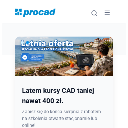
Oprogramowanie
Szkolenia
Usługi
Ostatnie dni promocji Blind
Latem kursy CAD taniej
Urządzenia i serwis
Bird
nawet 400 zł.
Promocje
12.08 o 12:08 zamykamy Blind Bird na
Zapisz się do końca sierpnia z rabatem
PROCAD EXPO 2026 - dołącz w
na szkolenia otwarte stacjonarnie lub
Wiedza
najlepszej cenie!
online!